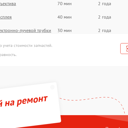
ъектива
70 мин
2 года
сплея
40 мин
2 года
ектронно-лучевой трубки
30 мин
2 года
нтроллеров
40 мин
1 год
 учета стоимости запчастей.
равность.
-Fi модуля
40 мин
1 год
ление питания
40 мин
1 год
тики
80 мин
1 год
й на ремонт
тчика синхроимпульсов
30 мин
3 года
замена аккумулятора
30 мин
2 года
а и настройка
90 мин
2 года