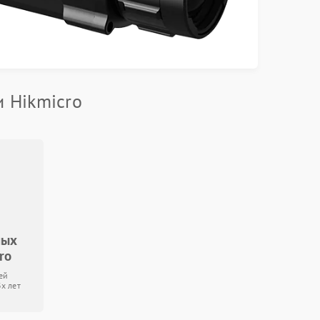
 Hikmicro
ных
ro
ей
3х лет