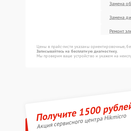
Замена об
Замена ди
Ремонт эл
Ремонт ко
Цены в прайс-листе указаны ориентировочные, без
Записывайтесь на бесплатную диагностику.
Мы проверим ваше устройство и укажем на неисп
Ремонт Wi
Восстанов
Ремонт оп
Получите 1500 рубле
Ремонт да
Ремонт и 
Акция сервисного центра Hikmicro
Калибровк