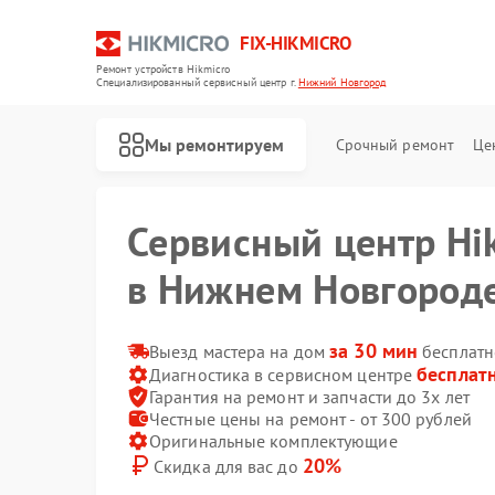
FIX-HIKMICRO
Ремонт устройств Hikmicro
Специализированный cервисный центр г.
Нижний Новгород
Мы ремонтируем
Срочный ремонт
Це
Сервисный центр Hi
в Нижнем Новгород
Ремонт тепловизионных прицелов Hikmicro
Ремонт тепловизоров Hikmicro
Ремонт тепловизионных монокуляров Hikmicro
за 30 мин
Выезд мастера на дом
бесплатн
бесплат
Диагностика в сервисном центре
Гарантия на ремонт и запчасти до 3х лет
Честные цены на ремонт - от 300 рублей
Оригинальные комплектующие
20%
Скидка для вас до