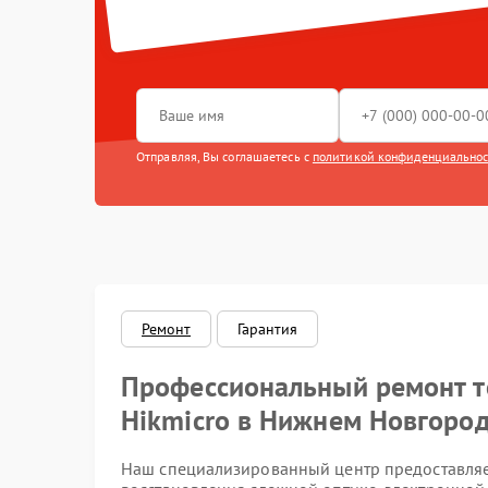
Перепрош
устройств
Замена м
Отправляя, Вы соглашаетесь с
политикой конфиденциально
Замена ш
Замена ми
Замена м
Перевёрн
Ремонт
Гарантия
видоискат
Профессиональный ремонт 
Видна тол
Hikmicro в Нижнем Новгоро
изображен
видео
Наш специализированный центр предоставляе