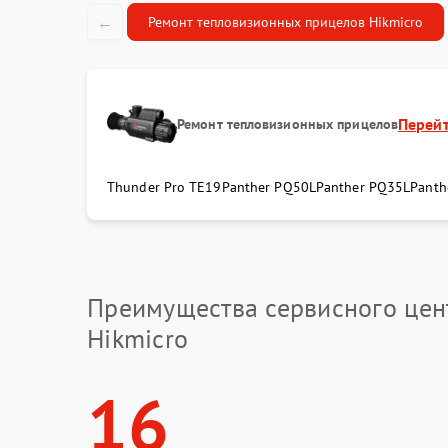
←
Ремонт тепловизионных прицелов Hikmicro
Перей
Ремонт тепловизионных прицелов
Thunder Pro TE19
Panther PQ50L
Panther PQ35L
Panth
Преимущества сервисного цен
Hikmicro
16