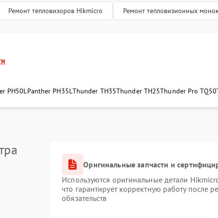
Ремонт тепловизоров Hikmicro
Ремонт тепловизионных монок
ти
er PH50L
Panther PH35L
Thunder TH35
Thunder TH25
Thunder Pro TQ50
тра
Оригинальные запчасти и сертифици
Используются оригинальные детали Hikmic
что гарантирует корректную работу после 
обязательств