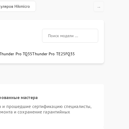
→
уляров Hikmicro
Thunder Pro TQ35
Thunder Pro TE25
FQ35
рованные мастера
ro и прошедшие сертификацию специалисты,
ремонта и сохранение гарантийных