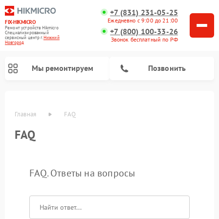
+7 (831) 231-05-25
Ежедневно с 9:00 до 21:00
FIX-HIKMICRO
Ремонт устройств Hikmicro
+7 (800) 100-33-26
Специализированный
cервисный центр г.
Нижний
Звонок бесплатный по РФ
Новгород
Мы ремонтируем
Позвонить
Главная
FAQ
FAQ
Ремонт тепловизионных монокуляров Hikmicro
Ремонт тепловизионных прицелов Hikmicro
FAQ. Ответы на вопросы