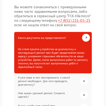
Вы можете ознакомиться с приведенными
ниже часто задаваемыми вопросами, либо
обратиться в сервисный центр “FIX-Hikmicro”
по следующему телефону
+7 (831) 231-05-25
если не нашли ответ на свой вопрос.
Какие документы вы предоставляете?
На этапе приема устройства на диагностику и
последующий ремонт вам будет предоставлен заказ-
наряд с указанием страховых обязательств на ваше
устройство. Далее, после выполнения работ по ремонту
техники, вы получите акт выполненных работ и
гарантийный талон.
Я уже знаю в чем неисправность и какой
ремонт необходим. Для чего проводить
диагностику?
Мне нужен срочный ремонт. Сможете
сделать?
Я хочу, чтобы мое устройство