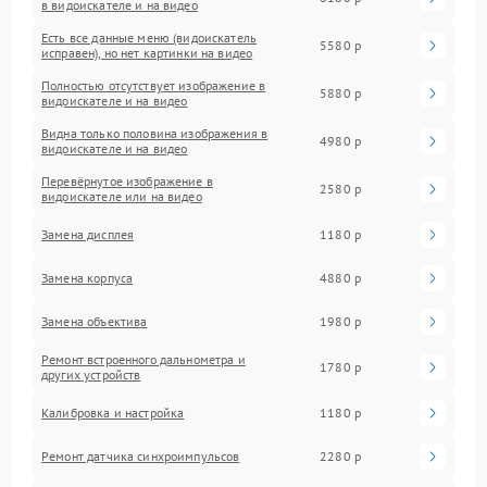
в видоискателе и на видео
Есть все данные меню (видоискатель
5580 р
исправен), но нет картинки на видео
Полностью отсутствует изображение в
5880 р
видоискателе и на видео
Видна только половина изображения в
4980 р
видоискателе и на видео
Перевёрнутое изображение в
2580 р
видоискателе или на видео
Замена дисплея
1180 р
Замена корпуса
4880 р
Замена объектива
1980 р
Ремонт встроенного дальнометра и
1780 р
других устройств
Калибровка и настройка
1180 р
Ремонт датчика синхроимпульсов
2280 р