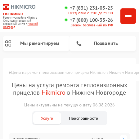
+7 (831) 231-05-25
Ежедневно с 9:00 до 21:00
FIX-HIKMICRO
Ремонт устройств Hikmicro
+7 (800) 100-33-26
Специализированный
cервисный центр г.
Нижний
Звонок бесплатный по РФ
Новгород
Мы ремонтируем
Позвонить
Цены
Цены на ремонт тепловизионного прицела Hikmicro в Нижнем Новгор
Ремонт тепловизионных монокуляров Hikmicro
Цены на услуги ремонта тепловизионных
прицелов
Hikmicro
в Нижнем Новгороде
Цены актуальны на текущую дату 06.08.2026
Услуги
Неисправности
Замена матрицы
2280 р