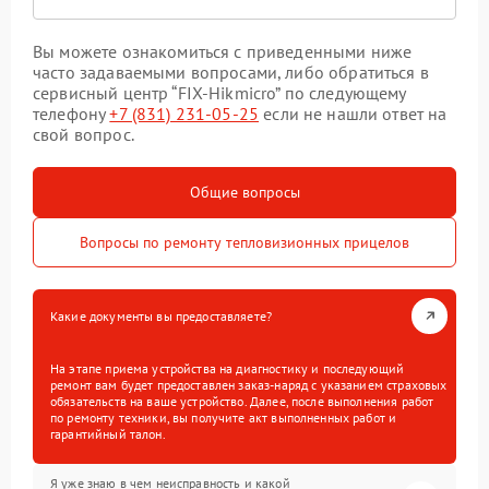
Вы можете ознакомиться с приведенными ниже
часто задаваемыми вопросами, либо обратиться в
сервисный центр “FIX-Hikmicro” по следующему
телефону
+7 (831) 231-05-25
если не нашли ответ на
свой вопрос.
Общие вопросы
Вопросы по ремонту тепловизионных прицелов
Какие документы вы предоставляете?
На этапе приема устройства на диагностику и последующий
ремонт вам будет предоставлен заказ-наряд с указанием страховых
обязательств на ваше устройство. Далее, после выполнения работ
по ремонту техники, вы получите акт выполненных работ и
гарантийный талон.
Я уже знаю в чем неисправность и какой