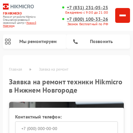
+7 (831) 231-05-25
Ежедневно с 9:00 до 21:00
FIX-HIKMICRO
Ремонт устройств Hikmicro
+7 (800) 100-33-26
Специализированный
cервисный центр г.
Нижний
Звонок бесплатный по РФ
Новгород
Мы ремонтируем
Позвонить
Главная
Заявка на ремонт
Заявка на ремонт техники Hikmicro
Ремонт тепловизионных монокуляров Hikmicro
Ремонт тепловизионных прицелов Hikmicro
в Нижнем Новгороде
Контактный телефон: