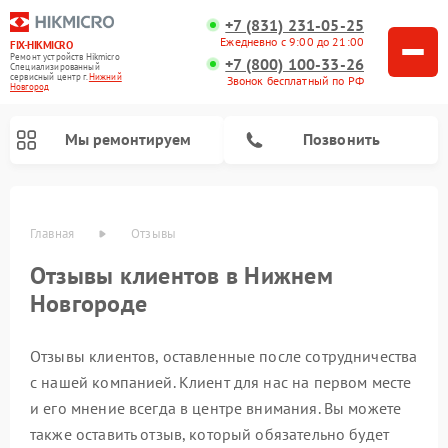
+7 (831) 231-05-25
Ежедневно с 9:00 до 21:00
FIX-HIKMICRO
Ремонт устройств Hikmicro
+7 (800) 100-33-26
Специализированный
cервисный центр г.
Нижний
Звонок бесплатный по РФ
Новгород
Мы ремонтируем
Позвонить
Главная
Отзывы
Отзывы клиентов в Нижнем
Ремонт тепловизионных монокуляров Hikmicro
Ремонт тепловизионных прицелов Hikmicro
Новгороде
Отзывы клиентов, оставленные после сотрудничества
с нашей компанией. Клиент для нас на первом месте
и его мнение всегда в центре внимания. Вы можете
также оставить отзыв, который обязательно будет