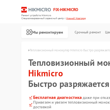
FIX-HIKMICRO
Ремонт устройств Hikmicro
Специализированный cервисный центр г.
Нижний Новгород
Мы ремонтируем
Срочный ремонт
Це
в Нижнем Новгороде
Тепловизионный монокуляр Hikmicro быстро разряжает
Тепловизионный мо
Ремонт тепловизионных прицелов Hikmicro
Ремонт тепловизоров Hikmicro
Hikmicro
Быстро разряжается
Бесплатная диагностика
даже при отказ
Привезем и увезем тепловизионный моноку
доставкой