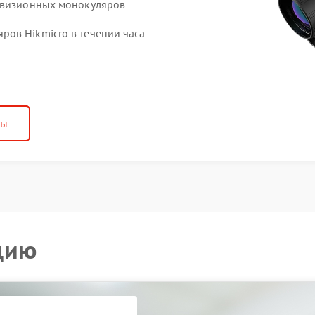
ловизионных монокуляров
ов Hikmicro в течении часа
ны
цию