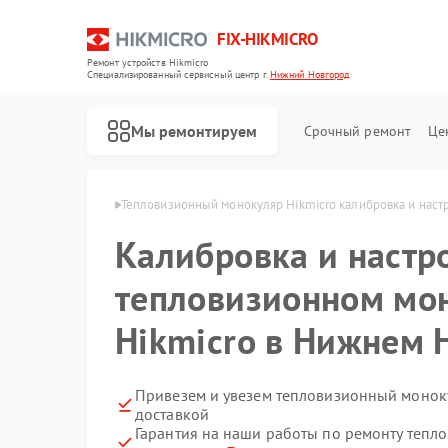
FIX-HIKMICRO
Ремонт устройств Hikmicro
Специализированный cервисный центр г.
Нижний Новгород
Мы ремонтируем
Срочный ремонт
Це
в Нижнем Новгороде
Тепловизионный монокуляр Hikmicro калибровка и наст
Калибровка и настр
Ремонт тепловизионных прицелов Hikmicro
Ремонт тепловизоров Hikmicro
тепловизионном мо
Hikmicro в Нижнем 
Привезем и увезем тепловизионный моноку
доставкой
Гарантия на наши работы по ремонту теп