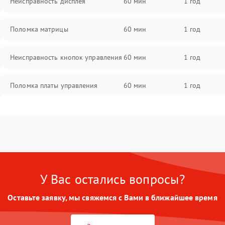
Неисправность дисплея
60 мин
1 год
Поломка матрицы
60 мин
1 год
Неисправность кнопок управления
60 мин
1 год
Поломка платы управления
60 мин
1 год
Повреждение аккумулятора
60 мин
1 год
Неисправность зарядного
60 мин
1 год
устройства
У Вас остались вопросы?
Поломка разъема для зарядки
60 мин
1 год
Оставьте заявку, мы свяжемся с Вами в ближайшее время
Неисправность термодатчика
60 мин
1 год