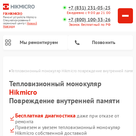
+7 (831) 231-05-25
Ежедневно с 9:00 до 21:00
FIX-HIKMICRO
Ремонт устройств Hikmicro
+7 (800) 100-33-26
Специализированный
cервисный центр г.
Нижний
Звонок бесплатный по РФ
Новгород
Мы ремонтируем
Позвонить
ороде
Тепловизионный монокуляр Hikmicro повреждение внутренней памят
Ремонт тепловизионных прицелов Hikmicro
Тепловизионный монокуляр
Hikmicro
Повреждение внутренней памяти
Бесплатная диагностика
даже при отказе от
ремонта
Привезем и увезем тепловизионный монокуляр
Hikmicro собственной доставкой