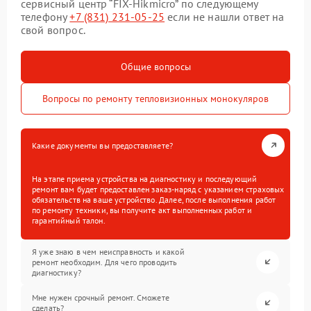
сервисный центр “FIX-Hikmicro” по следующему
телефону
+7 (831) 231-05-25
если не нашли ответ на
свой вопрос.
Общие вопросы
Вопросы по ремонту тепловизионных монокуляров
Какие документы вы предоставляете?
На этапе приема устройства на диагностику и последующий
ремонт вам будет предоставлен заказ-наряд с указанием страховых
обязательств на ваше устройство. Далее, после выполнения работ
по ремонту техники, вы получите акт выполненных работ и
гарантийный талон.
Я уже знаю в чем неисправность и какой
ремонт необходим. Для чего проводить
диагностику?
Мне нужен срочный ремонт. Сможете
сделать?