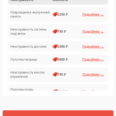
Электропитание
Повреждение внутренней
Матрица
1250 ₽
Подробнее →
памяти
Прочие неисправности
Неисправность системы
750 ₽
Подробнее →
подсветки
Неисправность фокусировки и оптики
Неисправность дисплея
1500 ₽
Подробнее →
Механические повреждения
Поломка матрицы
5000 ₽
Подробнее →
Неисправность питания
Неисправность кнопок
750 ₽
Подробнее →
управления
Оптика
Поломка платы
2000 ₽
Подробнее →
управления
Повреждение
750 ₽
Подробнее →
аккумулятора