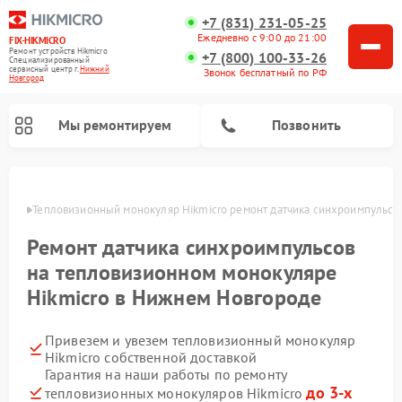
+7 (831) 231-05-25
Ежедневно с 9:00 до 21:00
FIX-HIKMICRO
Ремонт устройств Hikmicro
+7 (800) 100-33-26
Специализированный
cервисный центр г.
Нижний
Звонок бесплатный по РФ
Новгород
Мы ремонтируем
Позвонить
ороде
Тепловизионный монокуляр Hikmicro ремонт датчика синхроимпульсо
Ремонт тепловизионных прицелов Hikmicro
Ремонт датчика синхроимпульсов
на тепловизионном монокуляре
Hikmicro в Нижнем Новгороде
Привезем и увезем тепловизионный монокуляр
Hikmicro собственной доставкой
Гарантия на наши работы по ремонту
до 3-х
тепловизионных монокуляров Hikmicro