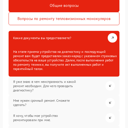
Общие вопросы
Вопросы по ремонту тепловизионных монокуляров
Какие документы вы предоставляете?
На этапе приема устройства на диагностику и последующий
ремонт вам будет предоставлен заказ-наряд с указанием страховых
обязательств на ваше устройство. Далее, после выполнения работ
по ремонту техники, вы получите акт выполненных работ и
гарантийный талон.
Я уже знаю в чем неисправность и какой
ремонт необходим. Для чего проводить
диагностику?
Мне нужен срочный ремонт. Сможете
сделать?
Я хочу, чтобы мое устройство
ремонтировали при мне.