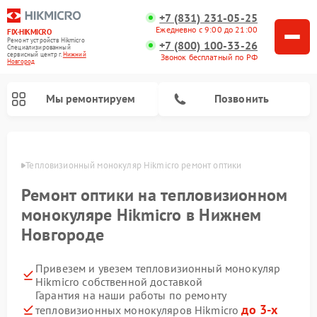
+7 (831) 231-05-25
Ежедневно с 9:00 до 21:00
FIX-HIKMICRO
Ремонт устройств Hikmicro
+7 (800) 100-33-26
Специализированный
cервисный центр г.
Нижний
Звонок бесплатный по РФ
Новгород
Мы ремонтируем
Позвонить
ороде
Тепловизионный монокуляр Hikmicro ремонт оптики
Ремонт тепловизионных прицелов Hikmicro
Ремонт оптики на тепловизионном
монокуляре Hikmicro в Нижнем
Новгороде
Привезем и увезем тепловизионный монокуляр
Hikmicro собственной доставкой
Гарантия на наши работы по ремонту
до 3-х
тепловизионных монокуляров Hikmicro