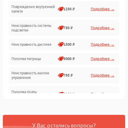
Повреждение внутренней
Матрица
1250 ₽
Подробнее →
памяти
Прочие неисправности
Неисправность системы
750 ₽
Подробнее →
подсветки
Неисправность фокусировки и оптики
Неисправность дисплея
1500 ₽
Подробнее →
Механические повреждения
Поломка матрицы
5000 ₽
Подробнее →
Неисправность питания
Неисправность кнопок
750 ₽
Подробнее →
управления
Оптика
Поломка платы
2000 ₽
Подробнее →
управления
Повреждение
750 ₽
Подробнее →
аккумулятора
У Вас остались вопросы?