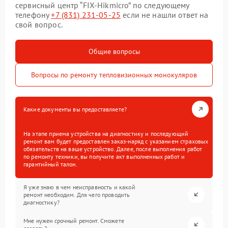
сервисный центр “FIX-Hikmicro” по следующему
телефону
+7 (831) 231-05-25
если не нашли ответ на
свой вопрос.
Общие вопросы
Вопросы по ремонту тепловизионных монокуляров
Какие документы вы предоставляете?
На этапе приема устройства на диагностику и последующий
ремонт вам будет предоставлен заказ-наряд с указанием страховых
обязательств на ваше устройство. Далее, после выполнения работ
по ремонту техники, вы получите акт выполненных работ и
гарантийный талон.
Я уже знаю в чем неисправность и какой
ремонт необходим. Для чего проводить
диагностику?
Мне нужен срочный ремонт. Сможете