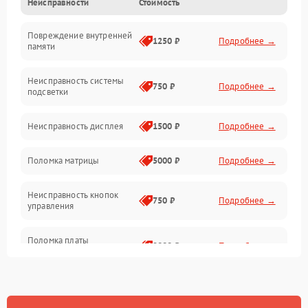
Неисправности
Стоимость
Электропитание
Повреждение внутренней
Матрица
1250 ₽
Подробнее →
памяти
Прочие неисправности
Неисправность системы
750 ₽
Подробнее →
подсветки
Неисправность фокусировки и оптики
Неисправность дисплея
1500 ₽
Подробнее →
Механические повреждения
Поломка матрицы
5000 ₽
Подробнее →
Неисправность питания
Неисправность кнопок
750 ₽
Подробнее →
управления
Оптика
Поломка платы
2000 ₽
Подробнее →
управления
Повреждение
750 ₽
Подробнее →
аккумулятора