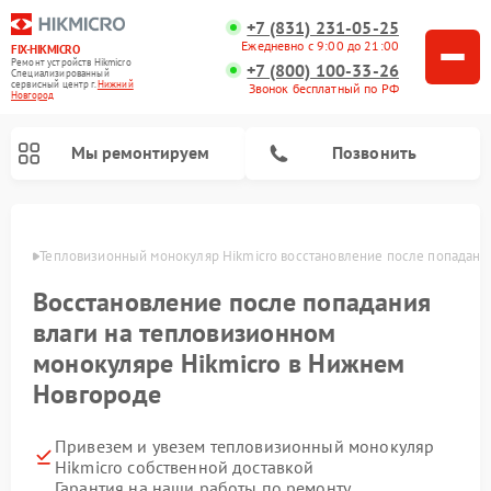
+7 (831) 231-05-25
Ежедневно с 9:00 до 21:00
FIX-HIKMICRO
Ремонт устройств Hikmicro
+7 (800) 100-33-26
Специализированный
cервисный центр г.
Нижний
Звонок бесплатный по РФ
Новгород
Мы ремонтируем
Позвонить
ороде
Тепловизионный монокуляр Hikmicro восстановление после попадани
Ремонт тепловизионных прицелов Hikmicro
Восстановление после попадания
влаги на тепловизионном
монокуляре Hikmicro в Нижнем
Новгороде
Привезем и увезем тепловизионный монокуляр
Hikmicro собственной доставкой
Гарантия на наши работы по ремонту