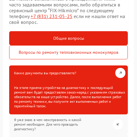
часто задаваемыми вопросами, либо обратиться в
сервисный центр “FIX-Hikmicro” по следующему
телефону
+7 (831) 231-05-25
если не нашли ответ на
свой вопрос.
Общие вопросы
Вопросы по ремонту тепловизионных монокуляров
Какие документы вы предоставляете?
На этапе приема устройства на диагностику и последующий
ремонт вам будет предоставлен заказ-наряд с указанием страховых
обязательств на ваше устройство. Далее, после выполнения работ
по ремонту техники, вы получите акт выполненных работ и
гарантийный талон.
Я уже знаю в чем неисправность и какой
ремонт необходим. Для чего проводить
диагностику?