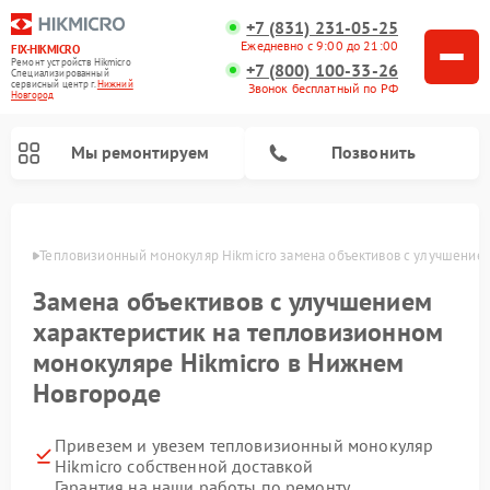
+7 (831) 231-05-25
Ежедневно с 9:00 до 21:00
FIX-HIKMICRO
Ремонт устройств Hikmicro
+7 (800) 100-33-26
Специализированный
cервисный центр г.
Нижний
Звонок бесплатный по РФ
Новгород
Мы ремонтируем
Позвонить
ороде
Тепловизионный монокуляр Hikmicro замена объективов с улучшением
Ремонт тепловизионных прицелов Hikmicro
Замена объективов с улучшением
характеристик на тепловизионном
монокуляре Hikmicro в Нижнем
Новгороде
Привезем и увезем тепловизионный монокуляр
Hikmicro собственной доставкой
Гарантия на наши работы по ремонту