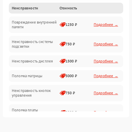
Неисправности
Стоимость
Электропитание
Повреждение внутренней
Матрица
1250 ₽
Подробнее →
памяти
Прочие неисправности
Неисправность системы
750 ₽
Подробнее →
подсветки
Неисправность фокусировки и оптики
Неисправность дисплея
1500 ₽
Подробнее →
Механические повреждения
Поломка матрицы
5000 ₽
Подробнее →
Неисправность питания
Неисправность кнопок
750 ₽
Подробнее →
управления
Оптика
Поломка платы
2000 ₽
Подробнее →
управления
Повреждение
750 ₽
Подробнее →