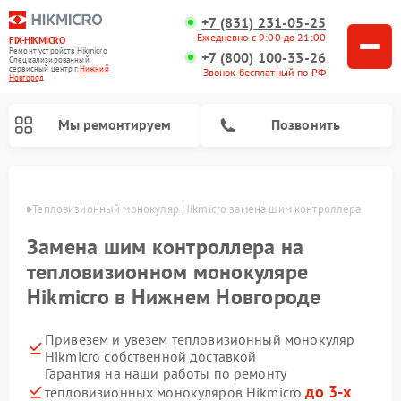
+7 (831) 231-05-25
Ежедневно с 9:00 до 21:00
FIX-HIKMICRO
Ремонт устройств Hikmicro
+7 (800) 100-33-26
Специализированный
cервисный центр г.
Нижний
Звонок бесплатный по РФ
Новгород
Мы ремонтируем
Позвонить
ороде
Тепловизионный монокуляр Hikmicro замена шим контроллера
Ремонт тепловизионных прицелов Hikmicro
Замена шим контроллера на
тепловизионном монокуляре
Hikmicro в Нижнем Новгороде
Привезем и увезем тепловизионный монокуляр
Hikmicro собственной доставкой
Гарантия на наши работы по ремонту
до 3-х
тепловизионных монокуляров Hikmicro