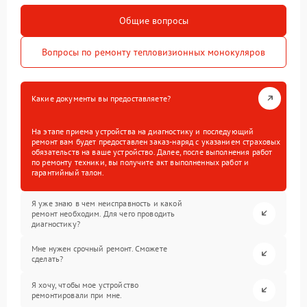
Общие вопросы
Вопросы по ремонту тепловизионных монокуляров
Какие документы вы предоставляете?
На этапе приема устройства на диагностику и последующий
ремонт вам будет предоставлен заказ-наряд с указанием страховых
обязательств на ваше устройство. Далее, после выполнения работ
по ремонту техники, вы получите акт выполненных работ и
гарантийный талон.
Я уже знаю в чем неисправность и какой
ремонт необходим. Для чего проводить
диагностику?
Мне нужен срочный ремонт. Сможете
сделать?
Я хочу, чтобы мое устройство
ремонтировали при мне.