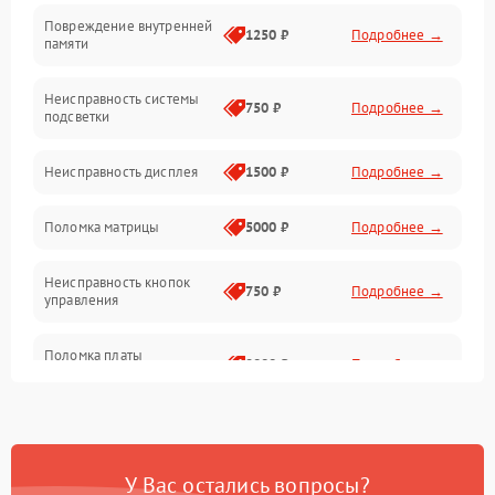
Повреждение внутренней
Матрица
1250 ₽
Подробнее →
памяти
Прочие неисправности
Неисправность системы
750 ₽
Подробнее →
подсветки
Неисправность фокусировки и оптики
Неисправность дисплея
1500 ₽
Подробнее →
Механические повреждения
Поломка матрицы
5000 ₽
Подробнее →
Неисправность питания
Неисправность кнопок
750 ₽
Подробнее →
управления
Оптика
Поломка платы
2000 ₽
Подробнее →
управления
Повреждение
750 ₽
Подробнее →
аккумулятора
У Вас остались вопросы?