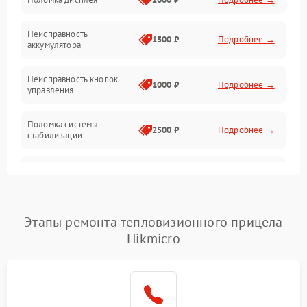
Механические повреждения
Неисправность
1500 ₽
Подробнее →
аккумулятора
Оптика
Неисправность кнопок
1000 ₽
Подробнее →
управления
Поломка системы
2500 ₽
Подробнее →
стабилизации
Повреждение системы
2500 ₽
Подробнее →
записи
Неисправность системы
Этапы ремонта тепловизионного прицела
1500 ₽
Подробнее →
Wi-Fi
Hikmicro
Поломка системы GPS
2000 ₽
Подробнее →
Повреждение системы
1500 ₽
Подробнее →
защиты от перегрузок