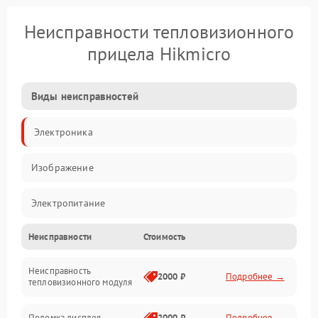
Неисправности тепловизионного
прицела Hikmicro
Виды неисправностей
Электроника
Изображение
Электропитание
Неисправности
Стоимость
Измерения
Неисправность
Матрица
2000 ₽
Подробнее →
тепловизионного модуля
Юстировка
Поломка дисплея
2000 ₽
Подробнее →