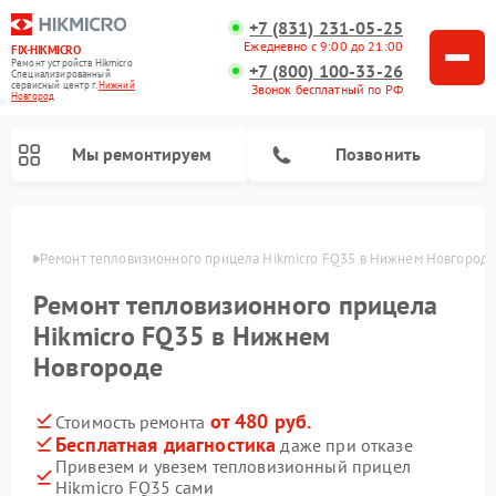
+7 (831) 231-05-25
Ежедневно с 9:00 до 21:00
FIX-HIKMICRO
Ремонт устройств Hikmicro
+7 (800) 100-33-26
Специализированный
cервисный центр г.
Нижний
Звонок бесплатный по РФ
Новгород
Мы ремонтируем
Позвонить
ороде
Ремонт тепловизионного прицела Hikmicro FQ35 в Нижнем Новгород
Ремонт тепловизионных монокуляров Hikmicro
Ремонт тепловизионного прицела
Hikmicro FQ35 в Нижнем
Новгороде
от 480 руб.
Стоимость ремонта
Бесплатная диагностика
даже при отказе
Привезем и увезем тепловизионный прицел
Hikmicro FQ35 сами