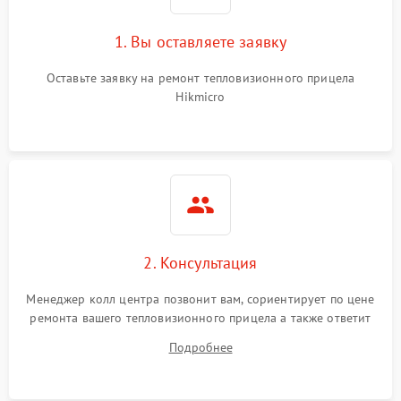
1. Вы оставляете заявку
Неисправность системы
автоматического
1500 ₽
Подробнее →
отключения
Оставьте заявку на ремонт тепловизионного прицела
Hikmicro
Поломка системы защиты
1500 ₽
Подробнее →
от короткого замыкания
Повреждение системы
1500 ₽
Подробнее →
защиты от перегрева
Неисправность системы
защиты от
1500 ₽
Подробнее →
2. Консультация
перенапряжения
Менеджер колл центра позвонит вам, сориентирует по цене
Неисправность системы
1500 ₽
Подробнее →
ремонта вашего тепловизионного прицела а также ответит
защиты от замыкания
на все ваши вопросы.
Подробнее
Неисправность системы
1500 ₽
Подробнее →
защиты от перегрева