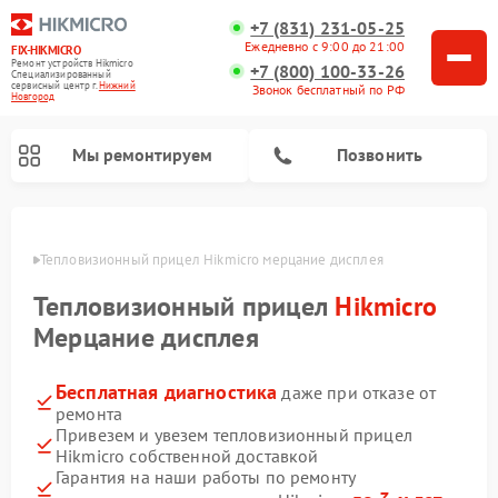
+7 (831) 231-05-25
Ежедневно с 9:00 до 21:00
FIX-HIKMICRO
Ремонт устройств Hikmicro
+7 (800) 100-33-26
Специализированный
cервисный центр г.
Нижний
Звонок бесплатный по РФ
Новгород
Мы ремонтируем
Позвонить
ороде
Тепловизионный прицел Hikmicro мерцание дисплея
Ремонт тепловизионных монокуляров Hikmicro
Тепловизионный прицел
Hikmicro
Мерцание дисплея
Бесплатная диагностика
даже при отказе от
ремонта
Привезем и увезем тепловизионный прицел
Hikmicro собственной доставкой
Гарантия на наши работы по ремонту