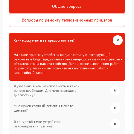
Общие вопросы
Вопросы по ремонту тепловизионных прицелов
Какие документы вы предоставляете?
На этапе приема устройства на диагностику и последующий
ремонт вам будет предоставлен заказ-наряд с указанием страховых
обязательств на ваше устройство. Далее, после выполнения работ
по ремонту техники, вы получите акт выполненных работ и
гарантийный талон.
Я уже знаю в чем неисправность и какой
ремонт необходим. Для чего проводить
диагностику?
Мне нужен срочный ремонт. Сможете
сделать?
Я хочу, чтобы мое устройство
ремонтировали при мне.