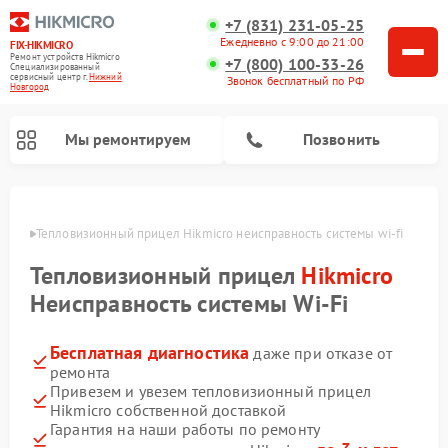
+7 (831) 231-05-25
Ежедневно с 9:00 до 21:00
FIX-HIKMICRO
Ремонт устройств Hikmicro
+7 (800) 100-33-26
Специализированный
cервисный центр г.
Нижний
Звонок бесплатный по РФ
Новгород
Мы ремонтируем
Позвонить
ороде
Тепловизионный прицел Hikmicro неисправность системы wi-fi
Ремонт тепловизионных монокуляров Hikmicro
Тепловизионный прицел
Hikmicro
Неисправность системы Wi-Fi
Бесплатная диагностика
даже при отказе от
ремонта
Привезем и увезем тепловизионный прицел
Hikmicro собственной доставкой
Гарантия на наши работы по ремонту