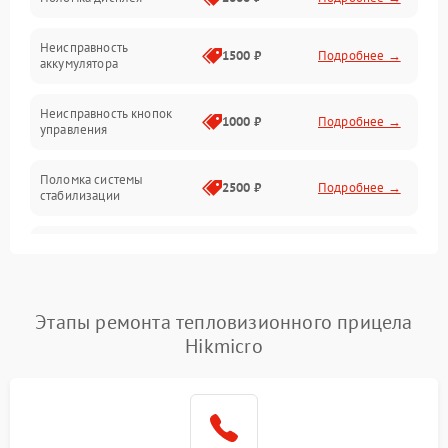
Механические повреждения
Неисправность
1500 ₽
Подробнее →
аккумулятора
Оптика
Неисправность кнопок
1000 ₽
Подробнее →
управления
Поломка системы
2500 ₽
Подробнее →
стабилизации
Повреждение системы
2500 ₽
Подробнее →
записи
Неисправность системы
Этапы ремонта тепловизионного прицела
1500 ₽
Подробнее →
Wi-Fi
Hikmicro
Поломка системы GPS
2000 ₽
Подробнее →
Повреждение системы
1500 ₽
Подробнее →
защиты от перегрузок