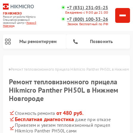
+7 (831) 231-05-25
Ежедневно с 9:00 до 21:00
FIX-HIKMICRO
Ремонт устройств Hikmicro
+7 (800) 100-33-26
Специализированный
cервисный центр г.
Нижний
Звонок бесплатный по РФ
Новгород
Мы ремонтируем
Позвонить
ороде
Ремонт тепловизионного прицела Hikmicro Panther PH50L в Нижнем 
Ремонт тепловизионных монокуляров Hikmicro
Ремонт тепловизионного прицела
Hikmicro Panther PH50L в Нижнем
Новгороде
от 480 руб.
Стоимость ремонта
Бесплатная диагностика
даже при отказе
Привезем и увезем тепловизионный прицел
Hikmicro Panther PH50L сами