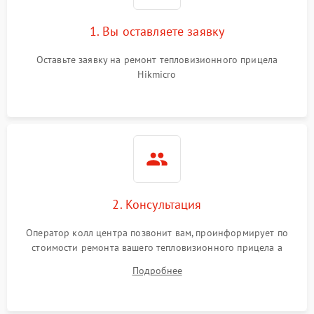
1. Вы оставляете заявку
Неисправность системы
автоматического
1500 ₽
Подробнее →
отключения
Оставьте заявку на ремонт тепловизионного прицела
Hikmicro
Поломка системы защиты
1500 ₽
Подробнее →
от короткого замыкания
Повреждение системы
1500 ₽
Подробнее →
защиты от перегрева
Неисправность системы
защиты от
1500 ₽
Подробнее →
2. Консультация
перенапряжения
Оператор колл центра позвонит вам, проинформирует по
Неисправность системы
1500 ₽
Подробнее →
стоимости ремонта вашего тепловизионного прицела а
защиты от замыкания
также ответит на все ваши вопросы.
Подробнее
Неисправность системы
1500 ₽
Подробнее →
защиты от перегрева