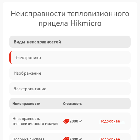
Неисправности тепловизионного
прицела Hikmicro
Виды неисправностей
Электроника
Изображение
Электропитание
Неисправности
Стоимость
Измерения
Неисправность
Матрица
2000 ₽
Подробнее →
тепловизионного модуля
Юстировка
Поломка дисплея
2000 ₽
Подробнее →