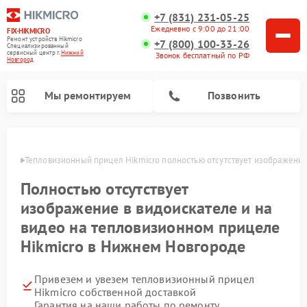
+7 (831) 231-05-25
Ежедневно с 9:00 до 21:00
FIX-HIKMICRO
Ремонт устройств Hikmicro
+7 (800) 100-33-26
Специализированный
cервисный центр г.
Нижний
Звонок бесплатный по РФ
Новгород
Мы ремонтируем
Позвонить
ороде
Тепловизионный прицел Hikmicro полностью отсутствует изображение 
Ремонт тепловизионных монокуляров Hikmicro
Полностью отсутствует
изображение в видоискателе и на
видео на тепловизионном прицеле
Hikmicro в Нижнем Новгороде
Привезем и увезем тепловизионный прицел
Hikmicro собственной доставкой
Гарантия на наши работы по ремонту