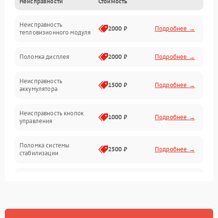
Неисправности
Стоимость
Измерения
Неисправность
Матрица
2000 ₽
Подробнее →
тепловизионного модуля
Юстировка
Поломка дисплея
2000 ₽
Подробнее →
Механические повреждения
Неисправность
1500 ₽
Подробнее →
аккумулятора
Оптика
Неисправность кнопок
1000 ₽
Подробнее →
управления
Поломка системы
2500 ₽
Подробнее →
стабилизации
Повреждение системы
2500 ₽
Подробнее →
записи
Неисправность системы
1500 ₽
Подробнее →
Wi-Fi