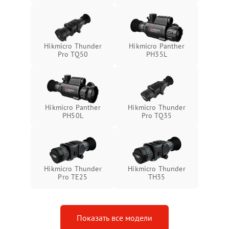
Неисправность системы
1500 ₽
Подробнее →
защиты от замыкания
Неисправность системы
1500 ₽
Подробнее →
Hikmicro Thunder
Hikmicro Panther
защиты от перегрева
Pro TQ50
PH35L
Поломка системы защиты
1500 ₽
Подробнее →
от перенапряжения
Hikmicro Panther
Hikmicro Thunder
Поломка системы защиты
1500 ₽
Подробнее →
PH50L
Pro TQ35
от замыкания
Hikmicro Thunder
Hikmicro Thunder
Pro TE25
TH35
Показать все модели