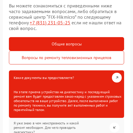
Вы можете ознакомиться с приведенными ниже
часто задаваемыми вопросами, либо обратиться в
сервисный центр “FIX-Hikmicro” по следующему
телефону
+7 (831) 231-05-25
если не нашли ответ на
свой вопрос.
Общие вопросы
Вопросы по ремонту тепловизионных прицелов
Какие документы вы предоставляете?
На этапе приема устройства на диагностику и последующий
ремонт вам будет предоставлен заказ-наряд с указанием страховых
обязательств на ваше устройство. Далее, после выполнения работ
по ремонту техники, вы получите акт выполненных работ и
гарантийный талон.
Я уже знаю в чем неисправность и какой
ремонт необходим. Для чего проводить
диагностику?