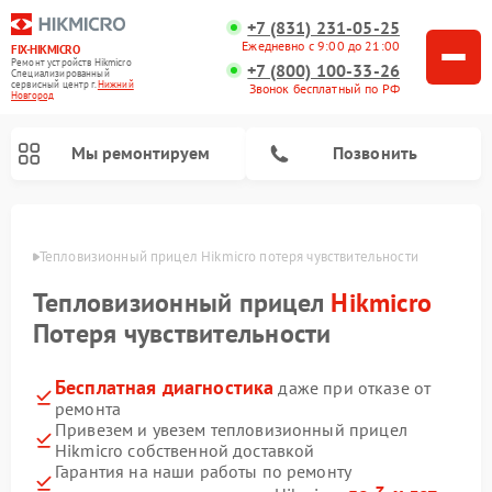
+7 (831) 231-05-25
Ежедневно с 9:00 до 21:00
FIX-HIKMICRO
Ремонт устройств Hikmicro
+7 (800) 100-33-26
Специализированный
cервисный центр г.
Нижний
Звонок бесплатный по РФ
Новгород
Мы ремонтируем
Позвонить
ороде
Тепловизионный прицел Hikmicro потеря чувствительности
Ремонт тепловизионных монокуляров Hikmicro
Тепловизионный прицел
Hikmicro
Потеря чувствительности
Бесплатная диагностика
даже при отказе от
ремонта
Привезем и увезем тепловизионный прицел
Hikmicro собственной доставкой
Гарантия на наши работы по ремонту