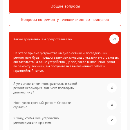
Общие вопросы
Вопросы по ремонту тепловизионных прицелов
Какие документы вы предоставляете?
На этапе приема устройства на диагностику и последующий
ремонт вам будет предоставлен заказ-наряд с указанием страховых
обязательств на ваше устройство. Далее, после выполнения работ
по ремонту техники, вы получите акт выполненных работ и
гарантийный талон.
Я уже знаю в чем неисправность и какой
ремонт необходим. Для чего проводить
диагностику?
Мне нужен срочный ремонт. Сможете
сделать?
Я хочу, чтобы мое устройство
ремонтировали при мне.