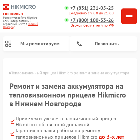
+7 (831) 231-05-25
Ежедневно с 9:00 до 21:00
FIX-HIKMICRO
Ремонт устройств Hikmicro
+7 (800) 100-33-26
Специализированный
cервисный центр г.
Нижний
Звонок бесплатный по РФ
Новгород
Мы ремонтируем
Позвонить
ороде
Тепловизионный прицел Hikmicro ремонт и замена аккумулятора 
Ремонт тепловизионных монокуляров Hikmicro
Ремонт и замена аккумулятора на
тепловизионном прицеле Hikmicro
в Нижнем Новгороде
Привезем и увезем тепловизионный прицел
Hikmicro собственной доставкой
Гарантия на наши работы по ремонту
до 3-х лет
тепловизионных прицелов Hikmicro