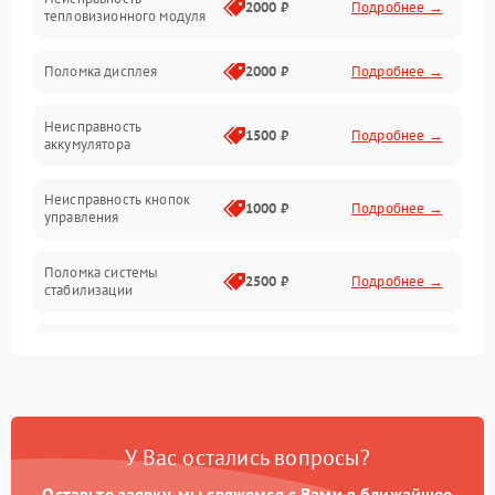
Матрица
2000 ₽
Подробнее →
тепловизионного модуля
Юстировка
Поломка дисплея
2000 ₽
Подробнее →
Механические повреждения
Неисправность
1500 ₽
Подробнее →
аккумулятора
Оптика
Неисправность кнопок
1000 ₽
Подробнее →
управления
Поломка системы
2500 ₽
Подробнее →
стабилизации
Повреждение системы
2500 ₽
Подробнее →
записи
Неисправность системы
1500 ₽
Подробнее →
Wi-Fi
У Вас остались вопросы?
Поломка системы GPS
2000 ₽
Подробнее →
Оставьте заявку, мы свяжемся с Вами в ближайшее