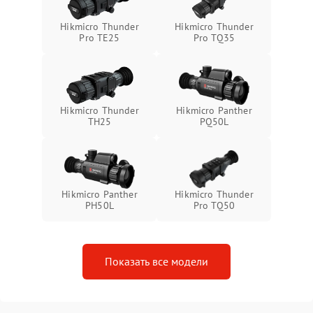
Неисправность системы
1500 ₽
Подробнее →
Hikmicro Thunder
Hikmicro Thunder
защиты от перегрева
Pro TE25
Pro TQ35
Поломка системы защиты
1500 ₽
Подробнее →
от перенапряжения
Hikmicro Thunder
Hikmicro Panther
Поломка системы защиты
1500 ₽
Подробнее →
TH25
PQ50L
от замыкания
Hikmicro Panther
Hikmicro Thunder
PH50L
Pro TQ50
Показать все модели