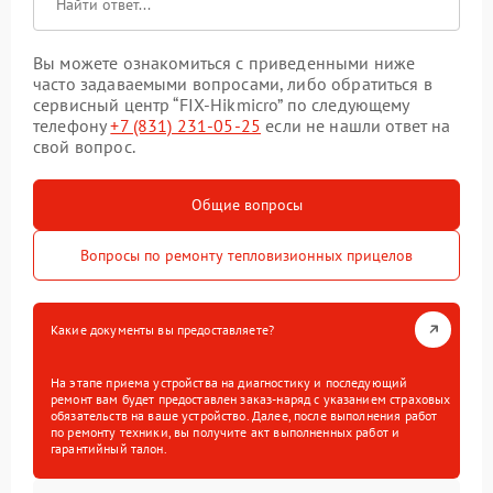
Вы можете ознакомиться с приведенными ниже
часто задаваемыми вопросами, либо обратиться в
сервисный центр “FIX-Hikmicro” по следующему
телефону
+7 (831) 231-05-25
если не нашли ответ на
свой вопрос.
Общие вопросы
Вопросы по ремонту тепловизионных прицелов
Какие документы вы предоставляете?
На этапе приема устройства на диагностику и последующий
ремонт вам будет предоставлен заказ-наряд с указанием страховых
обязательств на ваше устройство. Далее, после выполнения работ
по ремонту техники, вы получите акт выполненных работ и
гарантийный талон.