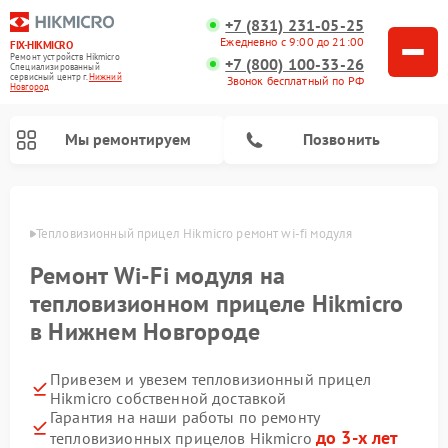
+7 (831) 231-05-25
Ежедневно с 9:00 до 21:00
FIX-HIKMICRO
Ремонт устройств Hikmicro
+7 (800) 100-33-26
Специализированный
cервисный центр г.
Нижний
Звонок бесплатный по РФ
Новгород
Мы ремонтируем
Позвонить
ороде
Тепловизионный прицел Hikmicro ремонт wi-fi модуля
Ремонт тепловизионных монокуляров Hikmicro
Ремонт Wi-Fi модуля на
тепловизионном прицеле Hikmicro
в Нижнем Новгороде
Привезем и увезем тепловизионный прицел
Hikmicro собственной доставкой
Гарантия на наши работы по ремонту
до 3-х лет
тепловизионных прицелов Hikmicro