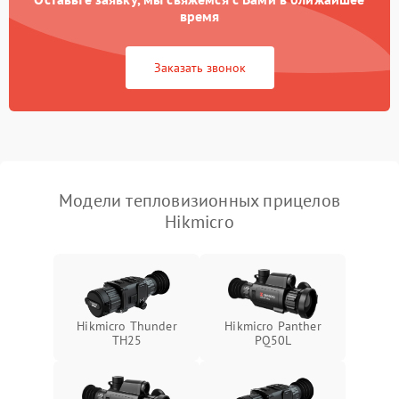
время
Повреждение системы
1500 ₽
Подробнее →
защиты от перегрузок
Заказать звонок
Неисправность системы
автоматического
1500 ₽
Подробнее →
отключения
Поломка системы защиты
1500 ₽
Подробнее →
от короткого замыкания
Модели тепловизионных прицелов
Hikmicro
Повреждение системы
1500 ₽
Подробнее →
защиты от перегрева
Неисправность системы
защиты от
1500 ₽
Подробнее →
перенапряжения
Hikmicro Thunder
Hikmicro Panther
TH25
PQ50L
Неисправность системы
1500 ₽
Подробнее →
защиты от замыкания