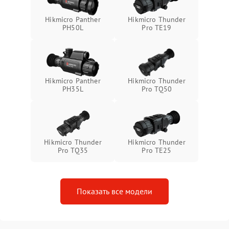
Неисправность системы
1500 ₽
Подробнее →
Hikmicro Panther
Hikmicro Thunder
защиты от перегрева
PH50L
Pro TE19
Поломка системы защиты
1500 ₽
Подробнее →
от перенапряжения
Hikmicro Panther
Hikmicro Thunder
Поломка системы защиты
1500 ₽
Подробнее →
PH35L
Pro TQ50
от замыкания
Hikmicro Thunder
Hikmicro Thunder
Pro TQ35
Pro TE25
Показать все модели