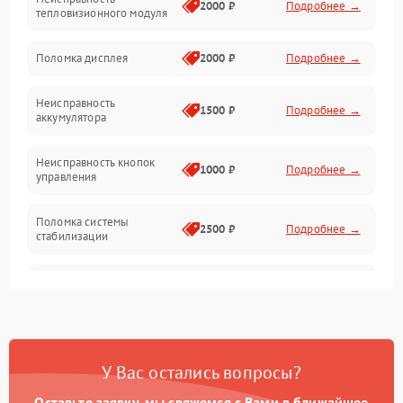
Матрица
2000 ₽
Подробнее →
тепловизионного модуля
Юстировка
Поломка дисплея
2000 ₽
Подробнее →
Механические повреждения
Неисправность
1500 ₽
Подробнее →
аккумулятора
Оптика
Неисправность кнопок
1000 ₽
Подробнее →
управления
Поломка системы
2500 ₽
Подробнее →
стабилизации
Повреждение системы
2500 ₽
Подробнее →
записи
Неисправность системы
1500 ₽
Подробнее →
Wi-Fi
У Вас остались вопросы?
Поломка системы GPS
2000 ₽
Подробнее →
Оставьте заявку, мы свяжемся с Вами в ближайшее