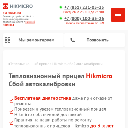
+7 (831) 231-05-25
Ежедневно с 9:00 до 21:00
FIX-HIKMICRO
Ремонт устройств Hikmicro
+7 (800) 100-33-26
Специализированный
cервисный центр г.
Нижний
Звонок бесплатный по РФ
Новгород
Мы ремонтируем
Позвонить
ороде
Тепловизионный прицел Hikmicro сбой автокалибровки
Ремонт тепловизионных монокуляров Hikmicro
Тепловизионный прицел
Hikmicro
Сбой автокалибровки
Бесплатная диагностика
даже при отказе от
ремонта
Привезем и увезем тепловизионный прицел
Hikmicro собственной доставкой
Гарантия на наши работы по ремонту
до 3-х лет
тепловизионных прицелов Hikmicro