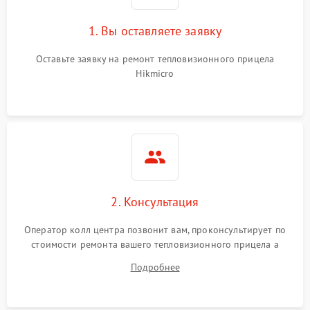
1. Вы оставляете заявку
Неисправность системы
автоматического
1500 ₽
Подробнее →
отключения
Оставьте заявку на ремонт тепловизионного прицела
Hikmicro
Поломка системы защиты
1500 ₽
Подробнее →
от короткого замыкания
Повреждение системы
1500 ₽
Подробнее →
защиты от перегрева
Неисправность системы
защиты от
1500 ₽
Подробнее →
2. Консультация
перенапряжения
Оператор колл центра позвонит вам, проконсультирует по
Неисправность системы
1500 ₽
Подробнее →
стоимости ремонта вашего тепловизионного прицела а
защиты от замыкания
также ответит на все ваши вопросы.
Подробнее
Неисправность системы
1500 ₽
Подробнее →
защиты от перегрева