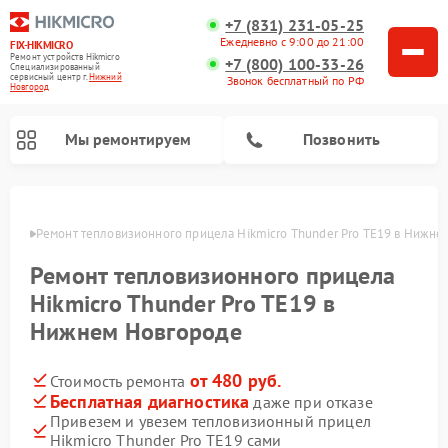
+7 (831) 231-05-25
Ежедневно с 9:00 до 21:00
FIX-HIKMICRO
Ремонт устройств Hikmicro
+7 (800) 100-33-26
Специализированный
cервисный центр г.
Нижний
Звонок бесплатный по РФ
Новгород
Мы ремонтируем
Позвонить
ороде
Ремонт тепловизионного прицела Hikmicro Thunder Pro TE19 в Нижне
Ремонт тепловизионных монокуляров Hikmicro
Ремонт тепловизионного прицела
Hikmicro Thunder Pro TE19 в
Нижнем Новгороде
от 480 руб.
Стоимость ремонта
Бесплатная диагностика
даже при отказе
Привезем и увезем тепловизионный прицел
Hikmicro Thunder Pro TE19 сами