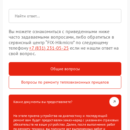
Вы можете ознакомиться с приведенными ниже
часто задаваемыми вопросами, либо обратиться в
сервисный центр “FIX-Hikmicro” по следующему
телефону
+7 (831) 231-05-25
если не нашли ответ на
свой вопрос.
Общие вопросы
Вопросы по ремонту тепловизионных прицелов
Какие документы вы предоставляете?
На этапе приема устройства на диагностику и последующий
ремонт вам будет предоставлен заказ-наряд с указанием страховых
обязательств на ваше устройство. Далее, после выполнения работ
по ремонту техники, вы получите акт выполненных работ и