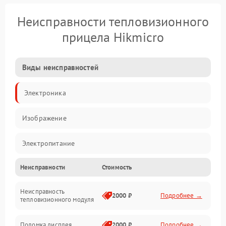
Неисправности тепловизионного
прицела Hikmicro
Виды неисправностей
Электроника
Изображение
Электропитание
Неисправности
Стоимость
Измерения
Неисправность
Матрица
2000 ₽
Подробнее →
тепловизионного модуля
Юстировка
Поломка дисплея
2000 ₽
Подробнее →