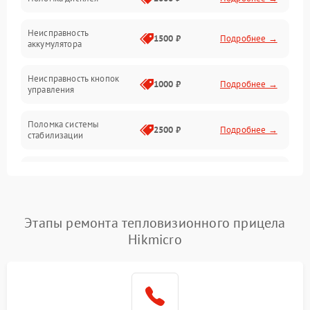
Механические повреждения
Неисправность
1500 ₽
Подробнее →
аккумулятора
Оптика
Неисправность кнопок
1000 ₽
Подробнее →
управления
Поломка системы
2500 ₽
Подробнее →
стабилизации
Повреждение системы
2500 ₽
Подробнее →
записи
Неисправность системы
Этапы ремонта тепловизионного прицела
1500 ₽
Подробнее →
Wi-Fi
Hikmicro
Поломка системы GPS
2000 ₽
Подробнее →
Повреждение системы
1500 ₽
Подробнее →
защиты от перегрузок