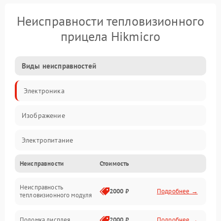
Неисправности тепловизионного
прицела Hikmicro
Виды неисправностей
Электроника
Изображение
Электропитание
Неисправности
Стоимость
Измерения
Неисправность
Матрица
2000 ₽
Подробнее →
тепловизионного модуля
Юстировка
Поломка дисплея
2000 ₽
Подробнее →