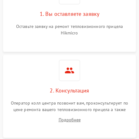
1. Вы оставляете заявку
Неисправность системы
автоматического
1500 ₽
Подробнее →
отключения
Оставьте заявку на ремонт тепловизионного прицела
Hikmicro
Поломка системы защиты
1500 ₽
Подробнее →
от короткого замыкания
Повреждение системы
1500 ₽
Подробнее →
защиты от перегрева
Неисправность системы
защиты от
1500 ₽
Подробнее →
2. Консультация
перенапряжения
Оператор колл центра позвонит вам, проконсультирует по
Неисправность системы
1500 ₽
Подробнее →
цене ремонта вашего тепловизионного прицела а также
защиты от замыкания
ответит на все ваши вопросы.
Подробнее
Неисправность системы
1500 ₽
Подробнее →
защиты от перегрева