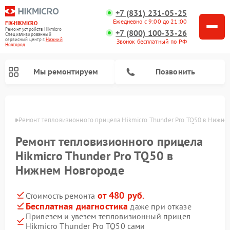
+7 (831) 231-05-25
Ежедневно с 9:00 до 21:00
FIX-HIKMICRO
Ремонт устройств Hikmicro
+7 (800) 100-33-26
Специализированный
cервисный центр г.
Нижний
Звонок бесплатный по РФ
Новгород
Мы ремонтируем
Позвонить
ороде
Ремонт тепловизионного прицела Hikmicro Thunder Pro TQ50 в Нижн
Ремонт тепловизионных монокуляров Hikmicro
Ремонт тепловизионного прицела
Hikmicro Thunder Pro TQ50 в
Нижнем Новгороде
от 480 руб.
Стоимость ремонта
Бесплатная диагностика
даже при отказе
Привезем и увезем тепловизионный прицел
Hikmicro Thunder Pro TQ50 сами