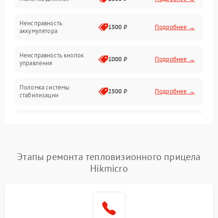
Механические повреждения
Неисправность
1500 ₽
Подробнее →
аккумулятора
Оптика
Неисправность кнопок
1000 ₽
Подробнее →
управления
Поломка системы
2500 ₽
Подробнее →
стабилизации
Повреждение системы
2500 ₽
Подробнее →
записи
Неисправность системы
Этапы ремонта тепловизионного прицела
1500 ₽
Подробнее →
Wi-Fi
Hikmicro
Поломка системы GPS
2000 ₽
Подробнее →
Повреждение системы
1500 ₽
Подробнее →
защиты от перегрузок