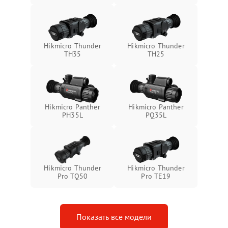
Неисправность системы
1500 ₽
Подробнее →
защиты от замыкания
Неисправность системы
1500 ₽
Подробнее →
Hikmicro Thunder
Hikmicro Thunder
защиты от перегрева
TH35
TH25
Поломка системы защиты
1500 ₽
Подробнее →
от перенапряжения
Hikmicro Panther
Hikmicro Panther
Поломка системы защиты
1500 ₽
Подробнее →
PH35L
PQ35L
от замыкания
Hikmicro Thunder
Hikmicro Thunder
Pro TQ50
Pro TE19
Показать все модели