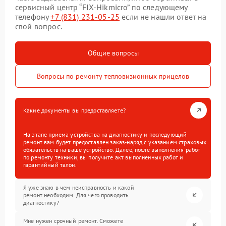
сервисный центр “FIX-Hikmicro” по следующему
телефону
+7 (831) 231-05-25
если не нашли ответ на
свой вопрос.
Общие вопросы
Вопросы по ремонту тепловизионных прицелов
Какие документы вы предоставляете?
На этапе приема устройства на диагностику и последующий
ремонт вам будет предоставлен заказ-наряд с указанием страховых
обязательств на ваше устройство. Далее, после выполнения работ
по ремонту техники, вы получите акт выполненных работ и
гарантийный талон.
Я уже знаю в чем неисправность и какой
ремонт необходим. Для чего проводить
диагностику?
Мне нужен срочный ремонт. Сможете