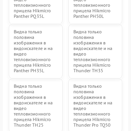
тепловизионного
тепловизионного
прицела Hikmicro
прицела Hikmicro
Panther PQ35L
Panther PH50L
Видна только
Видна только
половина
половина
изображения в
изображения в
видоискателе и на
видоискателе и на
видео
видео
тепловизионного
тепловизионного
прицела Hikmicro
прицела Hikmicro
Panther PH35L
Thunder TH35
Видна только
Видна только
половина
половина
изображения в
изображения в
видоискателе и на
видоискателе и на
видео
видео
тепловизионного
тепловизионного
прицела Hikmicro
прицела Hikmicro
Thunder TH25
Thunder Pro TQ50