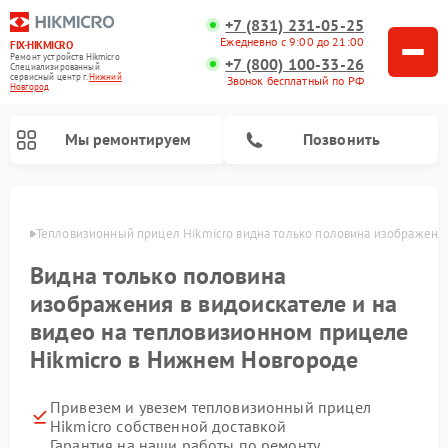
+7 (831) 231-05-25
Ежедневно с 9:00 до 21:00
FIX-HIKMICRO
Ремонт устройств Hikmicro
+7 (800) 100-33-26
Специализированный
cервисный центр г.
Нижний
Звонок бесплатный по РФ
Новгород
Мы ремонтируем
Позвонить
ороде
Тепловизионный прицел Hikmicro видна только половина изображения
Ремонт тепловизионных монокуляров Hikmicro
Видна только половина
изображения в видоискателе и на
видео на тепловизионном прицеле
Hikmicro в Нижнем Новгороде
Привезем и увезем тепловизионный прицел
Hikmicro собственной доставкой
Гарантия на наши работы по ремонту