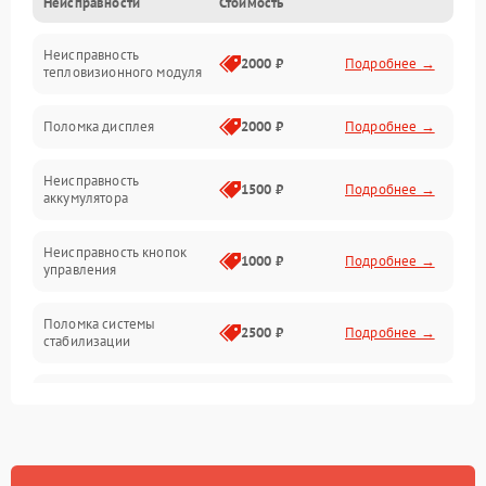
Неисправности
Стоимость
Измерения
Неисправность
Матрица
2000 ₽
Подробнее →
тепловизионного модуля
Юстировка
Поломка дисплея
2000 ₽
Подробнее →
Механические повреждения
Неисправность
1500 ₽
Подробнее →
аккумулятора
Оптика
Неисправность кнопок
1000 ₽
Подробнее →
управления
Поломка системы
2500 ₽
Подробнее →
стабилизации
Повреждение системы
2500 ₽
Подробнее →
записи
Неисправность системы
1500 ₽
Подробнее →
Wi-Fi