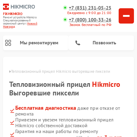
+7 (831) 231-05-25
Ежедневно с 9:00 до 21:00
FIX-HIKMICRO
Ремонт устройств Hikmicro
+7 (800) 100-33-26
Специализированный
cервисный центр г.
Нижний
Звонок бесплатный по РФ
Новгород
Мы ремонтируем
Позвонить
ороде
Тепловизионный прицел Hikmicro выгоревшие пиксели
Ремонт тепловизионных монокуляров Hikmicro
Тепловизионный прицел
Hikmicro
Выгоревшие пиксели
Бесплатная диагностика
даже при отказе от
ремонта
Привезем и увезем тепловизионный прицел
Hikmicro собственной доставкой
Гарантия на наши работы по ремонту