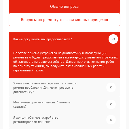
Общие вопросы
Вопросы по ремонту тепловизионных прицелов
Какие документы вы предоставляете?
На этапе приема устройства на диагностику и последующий
ремонт вам будет предоставлен заказ-наряд с указанием страховых
обязательств на ваше устройство. Далее, после выполнения работ
по ремонту техники, вы получите акт выполненных работ и
гарантийный талон.
Я уже знаю в чем неисправность и какой
ремонт необходим. Для чего проводить
диагностику?
Мне нужен срочный ремонт. Сможете
сделать?
Я хочу, чтобы мое устройство
ремонтировали при мне.