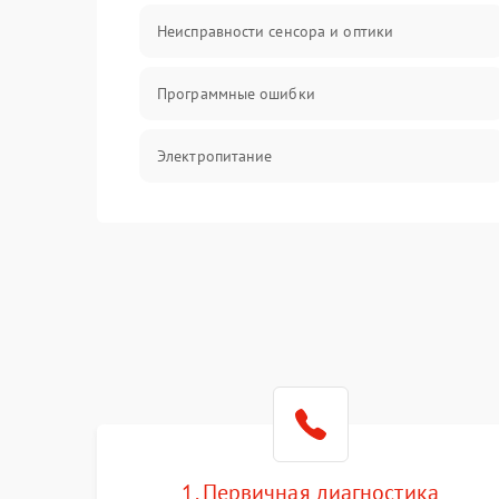
Неисправности сенсора и оптики
Программные ошибки
Электропитание
Измерения
Матрица
Проблемы питания
Температурные проблемы
Сбои коммуникаций и интерфейсов
1. Первичная диагностика