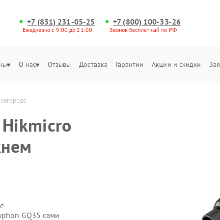
+7 (831) 231-05-25
+7 (800) 100-33-26
Ежедневно с 9:00 до 21:00
Звонок бесплатный по РФ
ны
О нас
Отзывы
Доставка
Гарантии
Акции и скидки
Зая
Новгороде
 Hikmicro
жнем
е
ryphon GQ35 сами