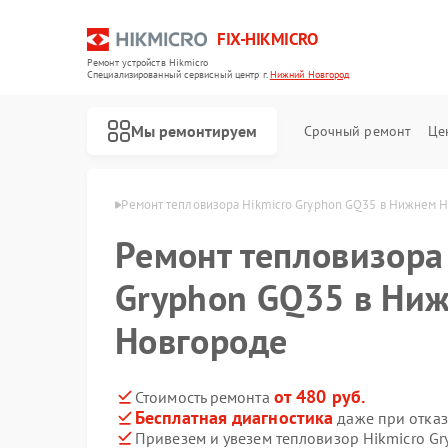
FIX-HIKMICRO
Ремонт устройств Hikmicro
Специализированный cервисный центр г.
Нижний Новгород
Мы ремонтируем
Срочный ремонт
Це
в Нижнем Новгороде
Ремонт тепловизора Hikmicro Gryphon GQ35 в Нижнем 
Ремонт тепловизора
Ремонт тепловизионных прицелов Hikmicro
Ремонт тепловизионных монокуляров Hikmicro
Gryphon GQ35 в Ни
Новгороде
от 480 руб.
Стоимость ремонта
Бесплатная диагностика
даже при отказ
Привезем и увезем тепловизор Hikmicro G