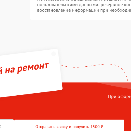
пользовательскими данными: резервное ко
восстановление информации при необходи
й на ремонт
При оформл
Отправить заявку и получить 1500 ₽