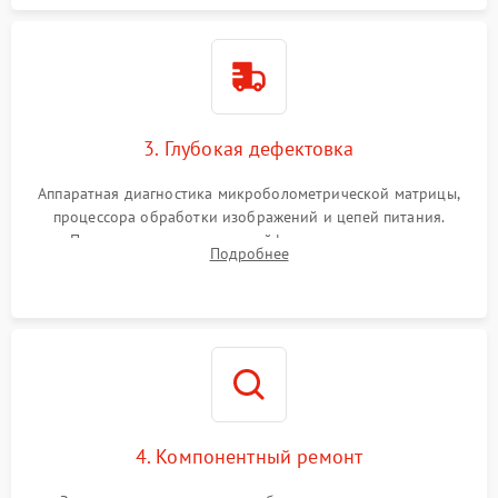
3. Глубокая дефектовка
Аппаратная диагностика микроболометрической матрицы,
процессора обработки изображений и цепей питания.
Проверка целостности шлейфов, модуля памяти и
Подробнее
интерфейсов связи. Выявление сгоревших SMD-компонентов
на плате.
4. Компонентный ремонт