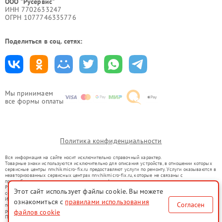
ООО "Русервис"
ИНН 7702633247
ОГРН 1077746335776
Поделиться в соц. сетях:
Мы принимаем
все формы оплаты
Политика конфиденциальности
Вся информация на сайте носит исключительно справочный характер.
Товарные знаки используются исключительно для описания устройств, в отношении которых
сервисные центры nnv.hikmicro-fix.ru предоставляют услуги по ремонту. Услуги оказываются в
неавторизованных сервисных центрах nnv.hikmicro-fix.ru, которые не связаны с
правообладателями товарных знаков или их официальными представителями.
Ремонт осуществляется для устройств, уже введенных в гражданский оборот в соответствии
Этот сайт использует файлы cookie. Вы можете
со статьей 1487 ГК РФ.
Использование товарных знаков не преследует цели индивидуализации услуг или введения
ознакомиться с
правилами использования
Согласен
потребителей в заблуждение, а служит для информирования о предоставляемых услугах по
файлов cookie
ремонту техники указанных брендов.
Представленная на сайте информация не является публичной офертой, определяемой