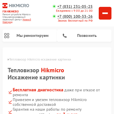
+7 (831) 231-05-25
Ежедневно с 9:00 до 21:00
FIX-HIKMICRO
Ремонт устройств Hikmicro
+7 (800) 100-33-26
Специализированный
cервисный центр г.
Нижний
Звонок бесплатный по РФ
Новгород
Мы ремонтируем
Позвонить
ороде
Тепловизор Hikmicro искажение картинки
Ремонт тепловизионных прицелов Hikmicro
Ремонт тепловизионных монокуляров Hikmicro
Тепловизор
Hikmicro
Искажение картинки
Бесплатная диагностика
даже при отказе от
ремонта
Привезем и увезем тепловизор Hikmicro
собственной доставкой
Гарантия на наши работы по ремонту