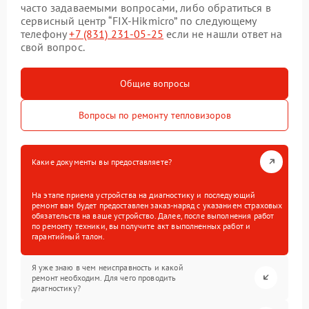
часто задаваемыми вопросами, либо обратиться в
сервисный центр “FIX-Hikmicro” по следующему
телефону
+7 (831) 231-05-25
если не нашли ответ на
свой вопрос.
Общие вопросы
Вопросы по ремонту тепловизоров
Какие документы вы предоставляете?
На этапе приема устройства на диагностику и последующий
ремонт вам будет предоставлен заказ-наряд с указанием страховых
обязательств на ваше устройство. Далее, после выполнения работ
по ремонту техники, вы получите акт выполненных работ и
гарантийный талон.
Я уже знаю в чем неисправность и какой
ремонт необходим. Для чего проводить
диагностику?