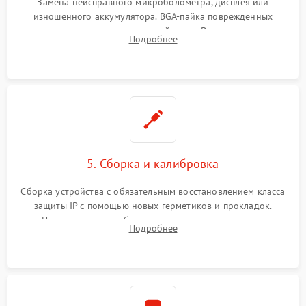
Замена неисправного микроболометра, дисплея или
изношенного аккумулятора. BGA-пайка поврежденных
контроллеров на материнской плате. Восстановление
Подробнее
разъемов и кнопок, замена поврежденных элементов
корпуса.
5. Сборка и калибровка
Сборка устройства с обязательным восстановлением класса
защиты IP с помощью новых герметиков и прокладок.
Программная калибровка матрицы по эталонному
Подробнее
абсолютно черному телу для точного измерения температур.