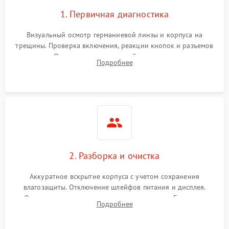
1. Первичная диагностика
Визуальный осмотр германиевой линзы и корпуса на
трещины. Проверка включения, реакции кнопок и разъемов
зарядки. Оценка вывода тепловой сигнатуры на экран,
Подробнее
проверка базовых функций и считывание системных
ошибок.
2. Разборка и очистка
Аккуратное вскрытие корпуса с учетом сохранения
влагозащиты. Отключение шлейфов питания и дисплея.
Очистка внутренних плат от окислов и пыли. Бережная
Подробнее
обработка германиевого объектива специализированными
растворами.