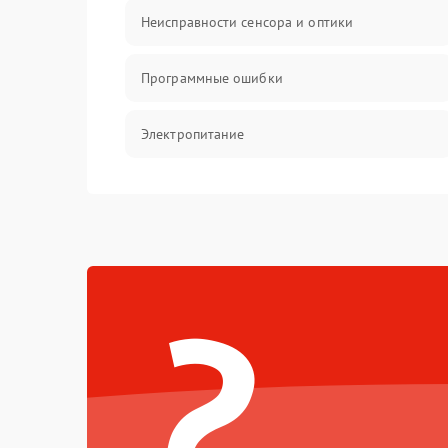
Неисправности сенсора и оптики
Программные ошибки
Электропитание
Измерения
Матрица
?
Проблемы питания
Температурные проблемы
Сбои коммуникаций и интерфейсов