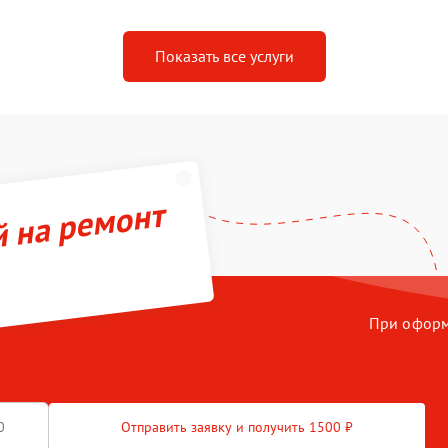
Показать все услуги
й на ремонт
При оформл
Отправить заявку и получить 1500 ₽