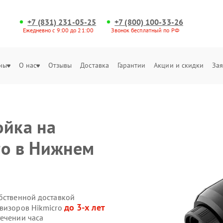
+7 (831) 231-05-25
+7 (800) 100-33-26
Ежедневно с 9:00 до 21:00
Звонок бесплатный по РФ
ны
О нас
Отзывы
Доставка
Гарантии
Акции и скидки
Зая
ойка на
ro в Нижнем
обственной доставкой
до 3-х лет
овизоров Hikmicro
течении часа