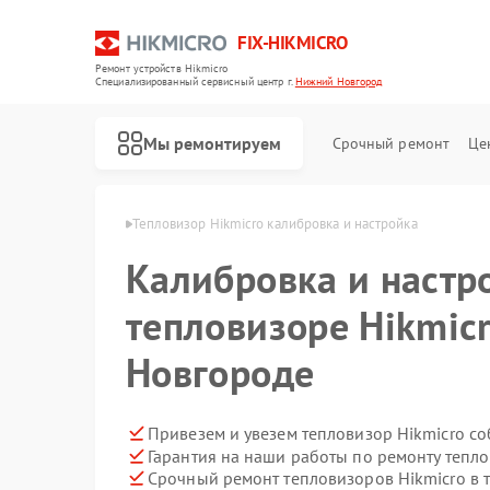
FIX-HIKMICRO
Ремонт устройств Hikmicro
Специализированный cервисный центр г.
Нижний Новгород
Мы ремонтируем
Срочный ремонт
Це
в Нижнем Новгороде
Тепловизор Hikmicro калибровка и настройка
Калибровка и настр
Ремонт тепловизионных прицелов Hikmicro
Ремонт тепловизионных монокуляров Hikmicro
тепловизоре Hikmic
Новгороде
Привезем и увезем тепловизор Hikmicro с
Гарантия на наши работы по ремонту тепл
Срочный ремонт тепловизоров Hikmicro в 