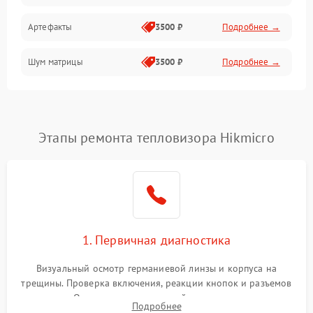
Артефакты
3500 ₽
Подробнее →
Матрица
Шум матрицы
3500 ₽
Подробнее →
Проблемы питания
Температурные проблемы
Сбои коммуникаций и интерфейсов
Этапы ремонта тепловизора Hikmicro
Программные сбои
Проблемы с объективом
1. Первичная диагностика
Экран (дисплей)
Визуальный осмотр германиевой линзы и корпуса на
трещины. Проверка включения, реакции кнопок и разъемов
зарядки. Оценка вывода тепловой сигнатуры на экран,
Подробнее
проверка базовых функций и считывание системных