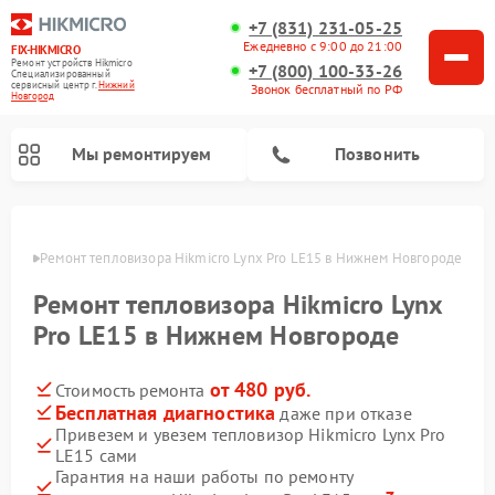
+7 (831) 231-05-25
Ежедневно с 9:00 до 21:00
FIX-HIKMICRO
Ремонт устройств Hikmicro
+7 (800) 100-33-26
Специализированный
cервисный центр г.
Нижний
Звонок бесплатный по РФ
Новгород
Мы ремонтируем
Позвонить
ороде
Ремонт тепловизора Hikmicro Lynx Pro LE15 в Нижнем Новгороде
Ремонт тепловизионных прицелов Hikmicro
Ремонт тепловизионных монокуляров Hikmicro
Ремонт тепловизора Hikmicro Lynx
Pro LE15 в Нижнем Новгороде
от 480 руб.
Стоимость ремонта
Бесплатная диагностика
даже при отказе
Привезем и увезем тепловизор Hikmicro Lynx Pro
LE15 сами
Гарантия на наши работы по ремонту