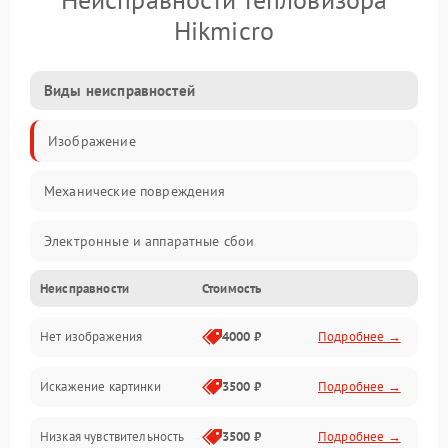
Hikmicro
Виды неисправностей
Изображение
Механические повреждения
Электронные и аппаратные сбои
Неисправности
Стоимость
Неисправности сенсора и оптики
Нет изображения
4000 ₽
Подробнее →
Программные ошибки
Искажение картинки
3500 ₽
Подробнее →
Электропитание
Низкая чувствительность
3500 ₽
Подробнее →
Измерения