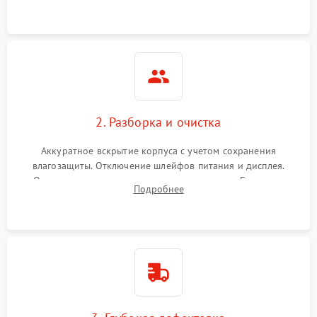
ошибок.
2. Разборка и очистка
Аккуратное вскрытие корпуса с учетом сохранения
влагозащиты. Отключение шлейфов питания и дисплея.
Очистка внутренних плат от окислов и пыли. Бережная
Подробнее
обработка германиевого объектива специализированными
растворами.