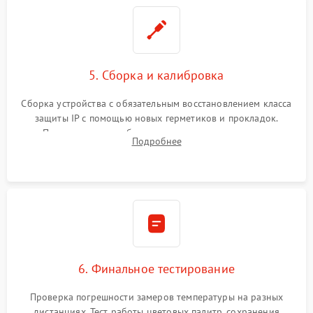
5. Сборка и калибровка
Сборка устройства с обязательным восстановлением класса
защиты IP с помощью новых герметиков и прокладок.
Программная калибровка матрицы по эталонному
Подробнее
абсолютно черному телу для точного измерения температур.
6. Финальное тестирование
Проверка погрешности замеров температуры на разных
дистанциях. Тест работы цветовых палитр, сохранения