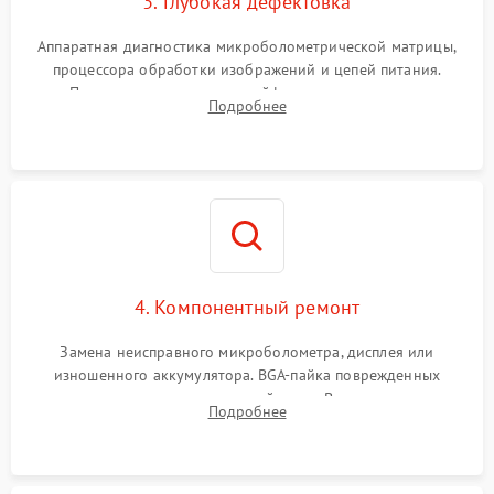
3. Глубокая дефектовка
Аппаратная диагностика микроболометрической матрицы,
процессора обработки изображений и цепей питания.
Проверка целостности шлейфов, модуля памяти и
Подробнее
интерфейсов связи. Выявление сгоревших SMD-компонентов
на плате.
4. Компонентный ремонт
Замена неисправного микроболометра, дисплея или
изношенного аккумулятора. BGA-пайка поврежденных
контроллеров на материнской плате. Восстановление
Подробнее
разъемов и кнопок, замена поврежденных элементов
корпуса.