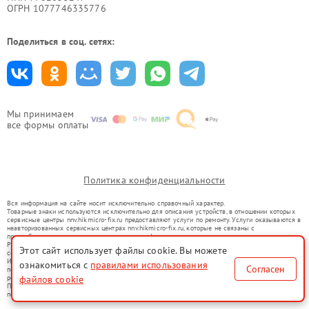
ОГРН 1077746335776
Поделиться в соц. сетях:
Мы принимаем
все формы оплаты
Политика конфиденциальности
Вся информация на сайте носит исключительно справочный характер.
Товарные знаки используются исключительно для описания устройств, в отношении которых
сервисные центры nnv.hikmicro-fix.ru предоставляют услуги по ремонту. Услуги оказываются в
неавторизованных сервисных центрах nnv.hikmicro-fix.ru, которые не связаны с
правообладателями товарных знаков или их официальными представителями.
Ремонт осуществляется для устройств, уже введенных в гражданский оборот в соответствии
Этот сайт использует файлы cookie. Вы можете
со статьей 1487 ГК РФ.
Использование товарных знаков не преследует цели индивидуализации услуг или введения
ознакомиться с
правилами использования
Согласен
потребителей в заблуждение, а служит для информирования о предоставляемых услугах по
файлов cookie
ремонту техники указанных брендов.
Представленная на сайте информация не является публичной офертой, определяемой
положениями Статьи 437(2) Гражданского кодекса РФ