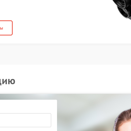
ны
цию