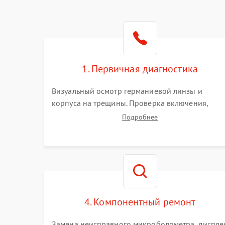
1. Первичная диагностика
Визуальный осмотр германиевой линзы и
корпуса на трещины. Проверка включения,
реакции кнопок и разъемов зарядки. Оценка
Подробнее
вывода тепловой сигнатуры на экран, проверка
базовых функций и считывание системных
ошибок.
4. Компонентный ремонт
Замена неисправного микроболометра, диспле