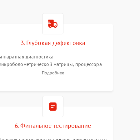
3. Глубокая дефектовка
Аппаратная диагностика
микроболометрической матрицы, процессора
обработки изображений и цепей питания.
Подробнее
Проверка целостности шлейфов, модуля памяти
и интерфейсов связи. Выявление сгоревших
SMD-компонентов на плате.
6. Финальное тестирование
Проверка погрешности замеров температуры на