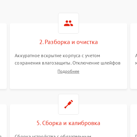
2. Разборка и очистка
Аккуратное вскрытие корпуса с учетом
сохранения влагозащиты. Отключение шлейфов
питания и дисплея. Очистка внутренних плат от
Подробнее
окислов и пыли. Бережная обработка
германиевого объектива специализированными
растворами.
5. Сборка и калибровка
я
Сборка устройства с обязательным