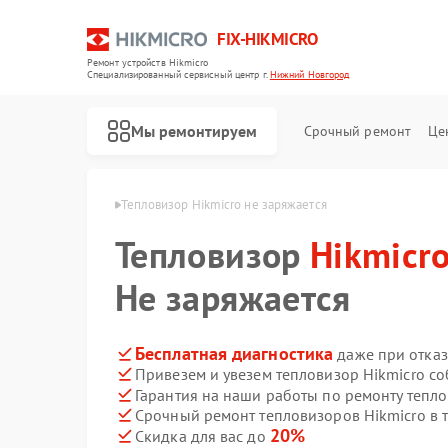
FIX-HIKMICRO
Ремонт устройств Hikmicro
Специализированный cервисный центр г.
Нижний Новгород
Мы ремонтируем
Срочный ремонт
Це
в Нижнем Новгороде
Тепловизор Hikmicro не заряжается
Тепловизор
Ремонт тепловизионных прицелов Hikmicro
Ремонт тепловизионных монокуляров Hikmicro
Hikmicr
Не заряжается
Бесплатная диагностика
даже при отказ
Привезем и увезем тепловизор Hikmicro с
Гарантия на наши работы по ремонту тепл
Срочный ремонт тепловизоров Hikmicro в 
20%
Скидка для вас до