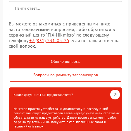
Вы можете ознакомиться с приведенными ниже
часто задаваемыми вопросами, либо обратиться в
сервисный центр “FIX-Hikmicro” по следующему
телефону
+7 (831) 231-05-25
если не нашли ответ на
свой вопрос.
Общие вопросы
Вопросы по ремонту тепловизоров
Какие документы вы предоставляете?
На этапе приема устройства на диагностику и последующий
ремонт вам будет предоставлен заказ-наряд с указанием страховых
обязательств на ваше устройство. Далее, после выполнения работ
по ремонту техники, вы получите акт выполненных работ и
гарантийный талон.