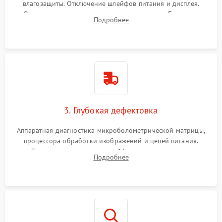
влагозащиты. Отключение шлейфов питания и дисплея.
Очистка внутренних плат от окислов и пыли. Бережная
Подробнее
обработка германиевого объектива специализированными
растворами.
3. Глубокая дефектовка
Аппаратная диагностика микроболометрической матрицы,
процессора обработки изображений и цепей питания.
Проверка целостности шлейфов, модуля памяти и
Подробнее
интерфейсов связи. Выявление сгоревших SMD-компонентов
на плате.