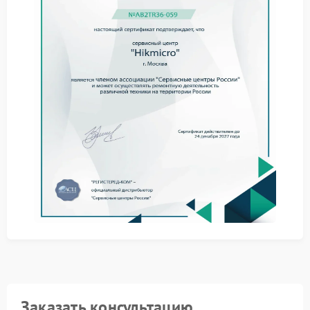
Если такие признаки повторяются, обращение в
сервис Hikmicro позволяет быстро оценить
состояние сенсорного модуля и сопутствующих
цепей.
Что обычно вызывает ошибки
Система сенсора связана с питанием, шлейфами,
модулем обработки сигнала и программной частью.
На практике чаще встречаются следующие
причины:
нестабильное питание сенсора или деградация
элементов на плате;
нарушение контакта в разъемах, повреждение
шлейфа после удара;
программный сбой, влияющий на обработку
термоданных и калибровку.
Для точного решения требуется диагностика под
нагрузкой и контроль параметров в разных
режимах работы.
Заказать консультацию