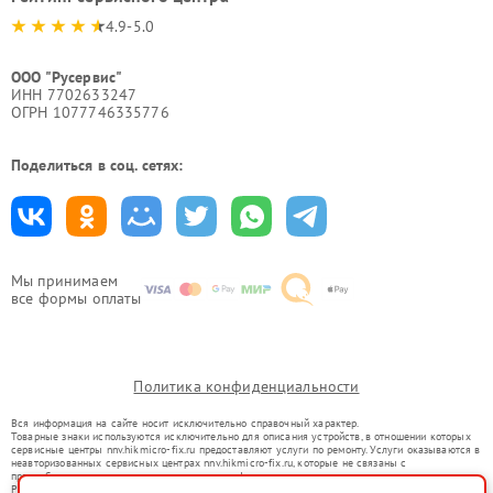
4.9-5.0
ООО "Русервис"
ИНН 7702633247
ОГРН 1077746335776
Поделиться в соц. сетях:
Мы принимаем
все формы оплаты
Политика конфиденциальности
Вся информация на сайте носит исключительно справочный характер.
Товарные знаки используются исключительно для описания устройств, в отношении которых
сервисные центры nnv.hikmicro-fix.ru предоставляют услуги по ремонту. Услуги оказываются в
неавторизованных сервисных центрах nnv.hikmicro-fix.ru, которые не связаны с
правообладателями товарных знаков или их официальными представителями.
Ремонт осуществляется для устройств, уже введенных в гражданский оборот в соответствии