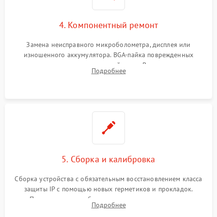
4. Компонентный ремонт
Замена неисправного микроболометра, дисплея или
изношенного аккумулятора. BGA-пайка поврежденных
контроллеров на материнской плате. Восстановление
Подробнее
разъемов и кнопок, замена поврежденных элементов
корпуса.
5. Сборка и калибровка
Сборка устройства с обязательным восстановлением класса
защиты IP с помощью новых герметиков и прокладок.
Программная калибровка матрицы по эталонному
Подробнее
абсолютно черному телу для точного измерения температур.