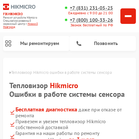
+7 (831) 231-05-25
Ежедневно с 9:00 до 21:00
FIX-HIKMICRO
Ремонт устройств Hikmicro
+7 (800) 100-33-26
Специализированный
cервисный центр г.
Нижний
Звонок бесплатный по РФ
Новгород
Мы ремонтируем
Позвонить
ороде
Тепловизор Hikmicro ошибки в работе системы сенсора
Ремонт тепловизионных прицелов Hikmicro
Ремонт тепловизионных монокуляров Hikmicro
Тепловизор
Hikmicro
Ошибки в работе системы сенсора
Бесплатная диагностика
даже при отказе от
ремонта
Привезем и увезем тепловизор Hikmicro
собственной доставкой
Гарантия на наши работы по ремонту