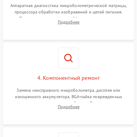
Аппаратная диагностика микроболометрической матрицы,
процессора обработки изображений и цепей питания.
Проверка целостности шлейфов, модуля памяти и
Подробнее
интерфейсов связи. Выявление сгоревших SMD-компонентов
на плате.
4. Компонентный ремонт
Замена неисправного микроболометра, дисплея или
изношенного аккумулятора. BGA-пайка поврежденных
контроллеров на материнской плате. Восстановление
Подробнее
разъемов и кнопок, замена поврежденных элементов
корпуса.