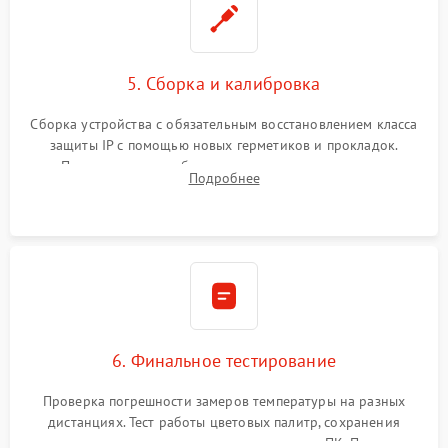
5. Сборка и калибровка
Сборка устройства с обязательным восстановлением класса
защиты IP с помощью новых герметиков и прокладок.
Программная калибровка матрицы по эталонному
Подробнее
абсолютно черному телу для точного измерения температур.
6. Финальное тестирование
Проверка погрешности замеров температуры на разных
дистанциях. Тест работы цветовых палитр, сохранения
термограмм в память и передачи данных на ПК. Проверка