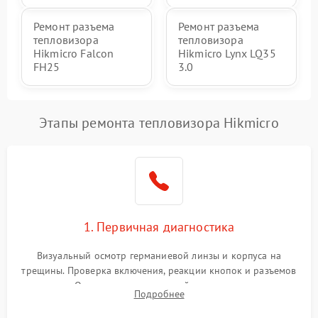
Ремонт разъема
Ремонт разъема
тепловизора
тепловизора
Hikmicro Falcon
Hikmicro Lynx LQ35
FH25
3.0
Этапы ремонта тепловизора Hikmicro
1. Первичная диагностика
Визуальный осмотр германиевой линзы и корпуса на
трещины. Проверка включения, реакции кнопок и разъемов
зарядки. Оценка вывода тепловой сигнатуры на экран,
Подробнее
проверка базовых функций и считывание системных
ошибок.