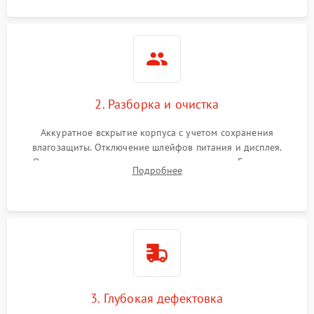
2. Разборка и очистка
Аккуратное вскрытие корпуса с учетом сохранения
влагозащиты. Отключение шлейфов питания и дисплея.
Очистка внутренних плат от окислов и пыли. Бережная
Подробнее
обработка германиевого объектива специализированными
растворами.
3. Глубокая дефектовка