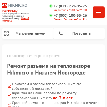
+7 (831) 231-05-25
Ежедневно с 9:00 до 21:00
FIX-HIKMICRO
Ремонт устройств Hikmicro
+7 (800) 100-33-26
Специализированный
cервисный центр г.
Нижний
Звонок бесплатный по РФ
Новгород
Мы ремонтируем
Позвонить
ороде
Тепловизор Hikmicro ремонт разъема
Ремонт тепловизионных прицелов Hikmicro
Ремонт тепловизионных монокуляров Hikmicro
Ремонт разъема на тепловизоре
Hikmicro в Нижнем Новгороде
Привезем и увезем тепловизор Hikmicro
собственной доставкой
Гарантия на наши работы по ремонту
до 3-х лет
тепловизоров Hikmicro
Срочный ремонт тепловизоров Hikmicro в течении
часа