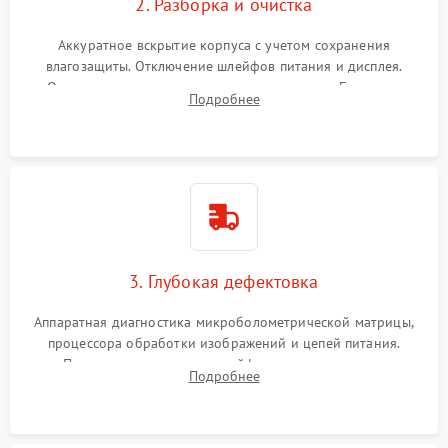
2. Разборка и очистка
Аккуратное вскрытие корпуса с учетом сохранения
влагозащиты. Отключение шлейфов питания и дисплея.
Очистка внутренних плат от окислов и пыли. Бережная
Подробнее
обработка германиевого объектива специализированными
растворами.
3. Глубокая дефектовка
Аппаратная диагностика микроболометрической матрицы,
процессора обработки изображений и цепей питания.
Проверка целостности шлейфов, модуля памяти и
Подробнее
интерфейсов связи. Выявление сгоревших SMD-компонентов
на плате.