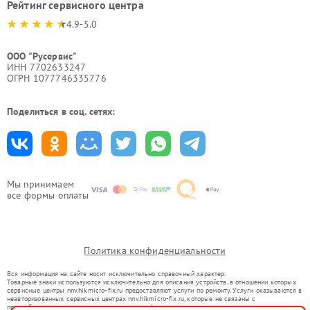
Рейтинг сервисного центра
4.9-5.0
ООО "Русервис"
ИНН 7702633247
ОГРН 1077746335776
Поделиться в соц. сетях:
Мы принимаем
все формы оплаты
Политика конфиденциальности
Вся информация на сайте носит исключительно справочный характер.
Товарные знаки используются исключительно для описания устройств, в отношении которых
сервисные центры nnv.hikmicro-fix.ru предоставляют услуги по ремонту. Услуги оказываются в
неавторизованных сервисных центрах nnv.hikmicro-fix.ru, которые не связаны с
правообладателями товарных знаков или их официальными представителями.