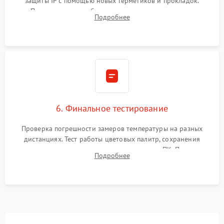
защиты IP с помощью новых герметиков и прокладок.
Программная калибровка матрицы по эталонному
Подробнее
абсолютно черному телу для точного измерения температур.
6. Финальное тестирование
Проверка погрешности замеров температуры на разных
дистанциях. Тест работы цветовых палитр, сохранения
термограмм в память и передачи данных на ПК. Проверка
Подробнее
автономности работы и итоговый контроль качества.