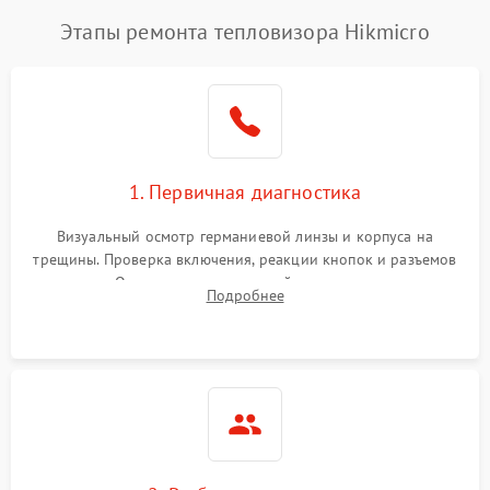
Этапы ремонта тепловизора Hikmicro
1. Первичная диагностика
Визуальный осмотр германиевой линзы и корпуса на
трещины. Проверка включения, реакции кнопок и разъемов
зарядки. Оценка вывода тепловой сигнатуры на экран,
Подробнее
проверка базовых функций и считывание системных
ошибок.