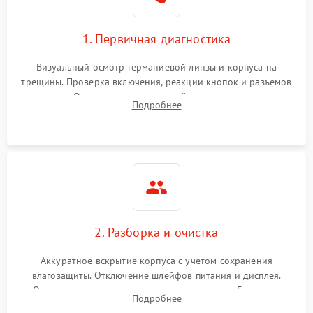
1. Первичная диагностика
Визуальный осмотр германиевой линзы и корпуса на
трещины. Проверка включения, реакции кнопок и разъемов
зарядки. Оценка вывода тепловой сигнатуры на экран,
Подробнее
проверка базовых функций и считывание системных
ошибок.
2. Разборка и очистка
Аккуратное вскрытие корпуса с учетом сохранения
влагозащиты. Отключение шлейфов питания и дисплея.
Очистка внутренних плат от окислов и пыли. Бережная
Подробнее
обработка германиевого объектива специализированными