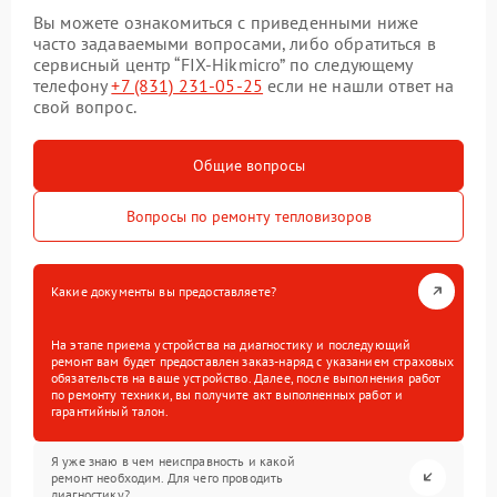
Вы можете ознакомиться с приведенными ниже
часто задаваемыми вопросами, либо обратиться в
сервисный центр “FIX-Hikmicro” по следующему
телефону
+7 (831) 231-05-25
если не нашли ответ на
свой вопрос.
Общие вопросы
Вопросы по ремонту тепловизоров
Какие документы вы предоставляете?
На этапе приема устройства на диагностику и последующий
ремонт вам будет предоставлен заказ-наряд с указанием страховых
обязательств на ваше устройство. Далее, после выполнения работ
по ремонту техники, вы получите акт выполненных работ и
гарантийный талон.
Я уже знаю в чем неисправность и какой
ремонт необходим. Для чего проводить
диагностику?