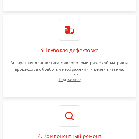
растворами.
3. Глубокая дефектовка
Аппаратная диагностика микроболометрической матрицы,
процессора обработки изображений и цепей питания.
Проверка целостности шлейфов, модуля памяти и
Подробнее
интерфейсов связи. Выявление сгоревших SMD-компонентов
на плате.
4. Компонентный ремонт