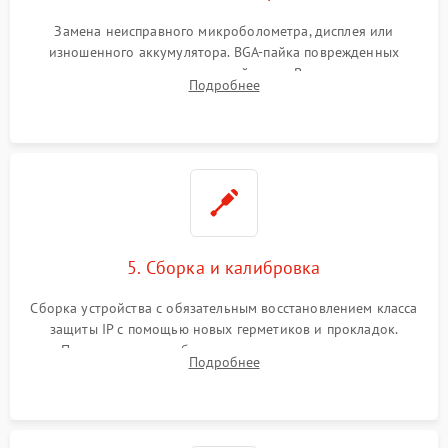
Замена неисправного микроболометра, дисплея или
изношенного аккумулятора. BGA-пайка поврежденных
контроллеров на материнской плате. Восстановление
Подробнее
разъемов и кнопок, замена поврежденных элементов
корпуса.
5. Сборка и калибровка
Сборка устройства с обязательным восстановлением класса
защиты IP с помощью новых герметиков и прокладок.
Программная калибровка матрицы по эталонному
Подробнее
абсолютно черному телу для точного измерения температур.