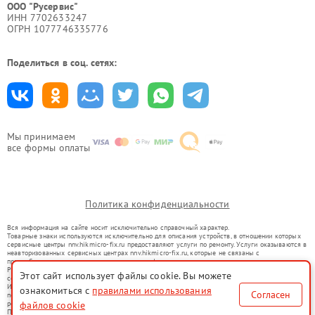
ООО "Русервис"
ИНН 7702633247
ОГРН 1077746335776
Поделиться в соц. сетях:
Мы принимаем
все формы оплаты
Политика конфиденциальности
Вся информация на сайте носит исключительно справочный характер.
Товарные знаки используются исключительно для описания устройств, в отношении которых
сервисные центры nnv.hikmicro-fix.ru предоставляют услуги по ремонту. Услуги оказываются в
неавторизованных сервисных центрах nnv.hikmicro-fix.ru, которые не связаны с
правообладателями товарных знаков или их официальными представителями.
Ремонт осуществляется для устройств, уже введенных в гражданский оборот в соответствии
Этот сайт использует файлы cookie. Вы можете
со статьей 1487 ГК РФ.
Использование товарных знаков не преследует цели индивидуализации услуг или введения
ознакомиться с
правилами использования
Согласен
потребителей в заблуждение, а служит для информирования о предоставляемых услугах по
файлов cookie
ремонту техники указанных брендов.
Представленная на сайте информация не является публичной офертой, определяемой