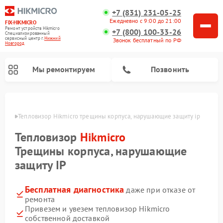
+7 (831) 231-05-25
Ежедневно с 9:00 до 21:00
FIX-HIKMICRO
Ремонт устройств Hikmicro
+7 (800) 100-33-26
Специализированный
cервисный центр г.
Нижний
Звонок бесплатный по РФ
Новгород
Мы ремонтируем
Позвонить
ороде
Тепловизор Hikmicro трещины корпуса, нарушающие защиту ip
Ремонт тепловизионных прицелов Hikmicro
Ремонт тепловизионных монокуляров Hikmicro
Тепловизор
Hikmicro
Трещины корпуса, нарушающие
защиту IP
Бесплатная диагностика
даже при отказе от
ремонта
Привезем и увезем тепловизор Hikmicro
собственной доставкой