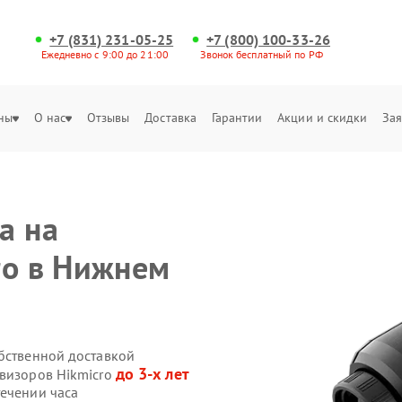
+7 (831) 231-05-25
+7 (800) 100-33-26
Ежедневно с 9:00 до 21:00
Звонок бесплатный по РФ
ны
О нас
Отзывы
Доставка
Гарантии
Акции и скидки
Зая
а на
ro в Нижнем
обственной доставкой
до 3-х лет
овизоров Hikmicro
течении часа