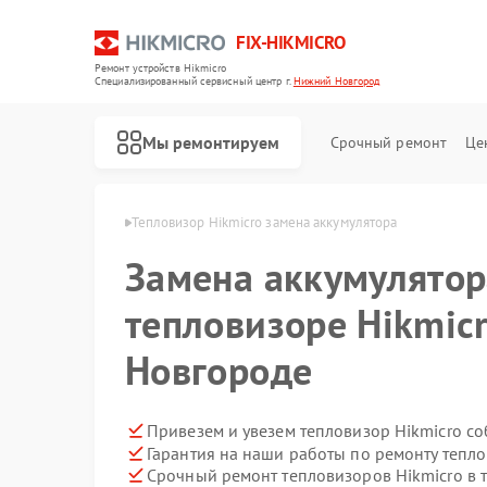
FIX-HIKMICRO
Ремонт устройств Hikmicro
Специализированный cервисный центр г.
Нижний Новгород
Мы ремонтируем
Срочный ремонт
Це
в Нижнем Новгороде
Тепловизор Hikmicro замена аккумулятора
Замена аккумулятор
Ремонт тепловизионных прицелов Hikmicro
Ремонт тепловизионных монокуляров Hikmicro
тепловизоре Hikmic
Новгороде
Привезем и увезем тепловизор Hikmicro с
Гарантия на наши работы по ремонту тепл
Срочный ремонт тепловизоров Hikmicro в 