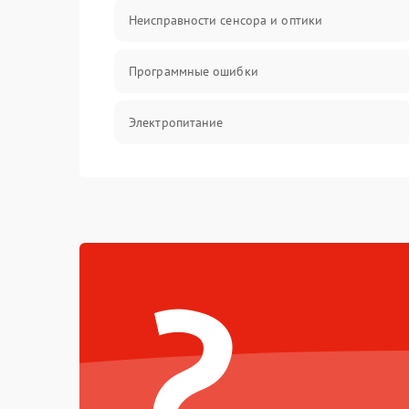
Неисправности сенсора и оптики
Программные ошибки
Электропитание
Измерения
Матрица
?
Проблемы питания
Температурные проблемы
Сбои коммуникаций и интерфейсов