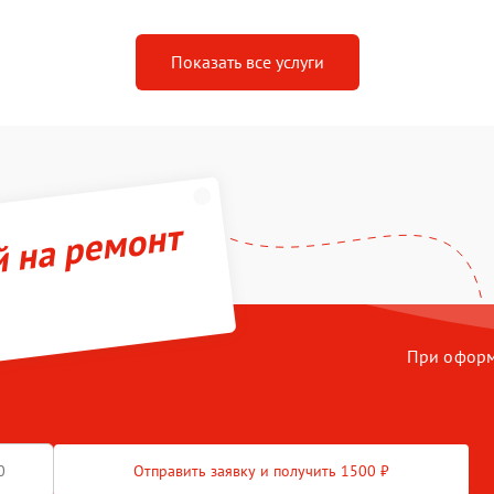
Показать все услуги
й на ремонт
При оформл
Отправить заявку и получить 1500 ₽