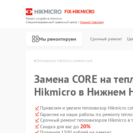
FIX-HIKMICRO
Ремонт устройств Hikmicro
Специализированный cервисный центр г.
Нижний Новгород
Мы ремонтируем
Срочный ремонт
Це
в Нижнем Новгороде
Тепловизор Hikmicro замена core
Ремонт тепловизионных прицелов Hikmicro
Ремонт тепловизионных монокуляров Hikmicro
Замена CORE на теп
Hikmicro в Нижнем 
Привезем и увезем тепловизор Hikmicro с
Гарантия на наши работы по ремонту тепл
Срочный ремонт тепловизоров Hikmicro в 
20%
Скидка для вас до
Получите 1500 рублей на ремонт