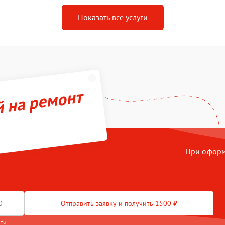
Показать все услуги
й на ремонт
При оформл
Отправить заявку и получить 1500 ₽
сти