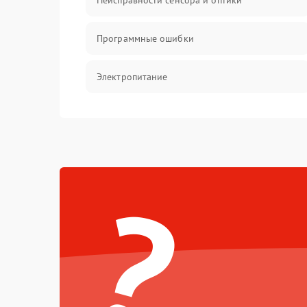
Неисправности сенсора и оптики
Программные ошибки
Электропитание
Измерения
Матрица
?
Проблемы питания
Температурные проблемы
Сбои коммуникаций и интерфейсов