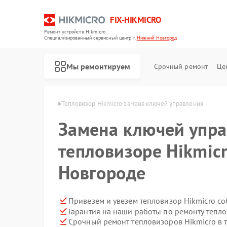
FIX-HIKMICRO
Ремонт устройств Hikmicro
Специализированный cервисный центр г.
Нижний Новгород
Мы ремонтируем
Срочный ремонт
Це
в Нижнем Новгороде
Тепловизор Hikmicro замена ключей управления
Замена ключей упра
Ремонт тепловизионных прицелов Hikmicro
Ремонт тепловизионных монокуляров Hikmicro
тепловизоре Hikmic
Новгороде
Привезем и увезем тепловизор Hikmicro с
Гарантия на наши работы по ремонту тепл
Срочный ремонт тепловизоров Hikmicro в 