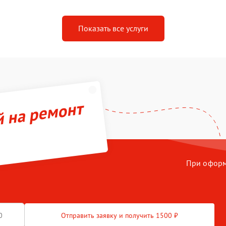
Показать все услуги
й на ремонт
При оформл
Отправить заявку и получить 1500 ₽