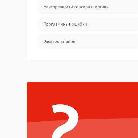
Неисправности сенсора и оптики
Программные ошибки
Электропитание
Измерения
Матрица
?
Проблемы питания
Температурные проблемы
Сбои коммуникаций и интерфейсов