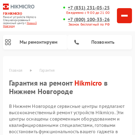
+7 (831) 231-05-25
Ежедневно с 9:00 до 21:00
FIX-HIKMICRO
Ремонт устройств Hikmicro
+7 (800) 100-33-26
Специализированный
cервисный центр г.
Нижний
Звонок бесплатный по РФ
Новгород
Мы ремонтируем
Позвонить
Главная
Гарантия
Гарантия на ремонт
Hikmicro
в
Ремонт тепловизионных монокуляров Hikmicro
Ремонт тепловизионных прицелов Hikmicro
Нижнем Новгороде
В Нижнем Новгороде сервисные центры предлагают
высококачественный ремонт устройств Hikmicro. Эти
центры оснащены современным оборудованием и
квалифицированными специалистами, готовыми
восстановить функциональность вашего гаджета в